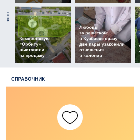
ФОТО
Любовь
за решёткой:
Кемеровскую
в Кузбассе сразу
«Орбиту»
две пары узаконили
выставили
отношения
на продажу
в колонии
СПРАВОЧНИК