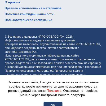
О проекте
Правила использования материалов
Политика конфиденциальности
Пользовательское соглашение
© Все права защищены «ПРОКУЗБАСС.РУ»,
2026.
Информационная продукция запрещена для детей.
Все права на материалы, опубликованные на сайте PROKUZBASS.RU,
принадлежат редакции и охраняются в соответствии с
законодательством РФ.
Использование материалов, опубликованных на сайте
PROKUZBASS.RU, допускается только с письменного разрешения
правообладателя и с обязательной прямой гиперссылкой на страницу,
с которой материал заимствован, при полном соблюдении требований
Правил использования материалов. Гиперссылка должна
размещаться непосредственно в тексте, воспроизводящем
оригинальный материал PROKUZBASS.RU, до или после цитируемого
Оставаясь на сайте, Вы даете согласие на использование
блока.
cookies, которые применяются для повышения качества
рекомендаций согласно
Политике
. Отказаться от cookies,
можно через настройки Вашего браузера.
Разработка портала:
Центр интернет-проектов «МОЁ!»
OK