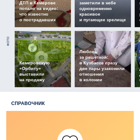
ДТП в Кемерове
заметили в небе
попало на видео:
одновременно
что известно
красивое
о пострадавших
и пугающее зрелище
ФОТО
Любовь
за решёткой:
Кемеровскую
в Кузбассе сразу
«Орбиту»
две пары узаконили
выставили
отношения
на продажу
в колонии
СПРАВОЧНИК