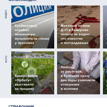
ВИДЕО
Кузбассовец
Жестокое ночное
ограбил
ДТП в Кемерове
пенсионера-
попало на видео:
музыканта на глазах
что известно
у прохожих
о пострадавших
ФОТО
Любовь
за решёткой:
Кемеровскую
в Кузбассе сразу
«Орбиту»
две пары узаконили
выставили
отношения
на продажу
в колонии
СПРАВОЧНИК