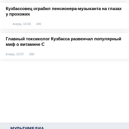
Кузбассовец ограбил пенсионера-музыканта на глазах
у прохожих
вчера, 14:43
240
Главный токсиколог Кузбасса развенчал популярный
миф о витамине С
вчера, 13:57
260
МУЛЬТИМЕДИА