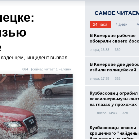
САМОЕ ЧИТАЕ
нецке:
24 часа
7 дней
М
язью
В Кемерове рабочие
обокрали своего бос
е
вчера, 16:33
369
 младенцем, инцидент вызвал
В Кемерове две дебо
864
(сейчас читает 1 человек)
избили полицейский
вчера, 17:35
362
Кузбассовец ограбил
пенсионера-музыкант
на глазах у прохожих
вчера, 14:43
328
Кузбассовцы спасли
крошечного "найден
без матери из тайги