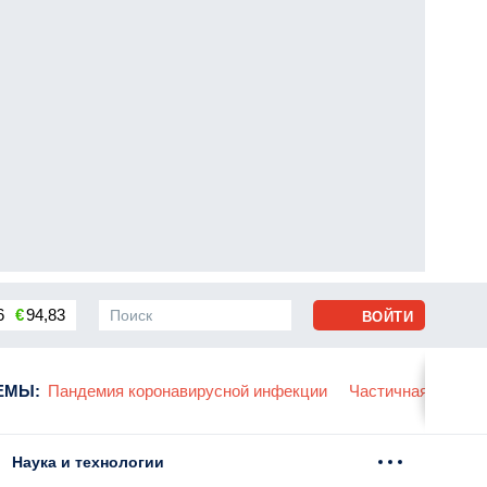
6
€
94,83
ВОЙТИ
сса
ЕМЫ
:
Пандемия коронавирусной инфекции
Частичная мобили
Наука и технологии