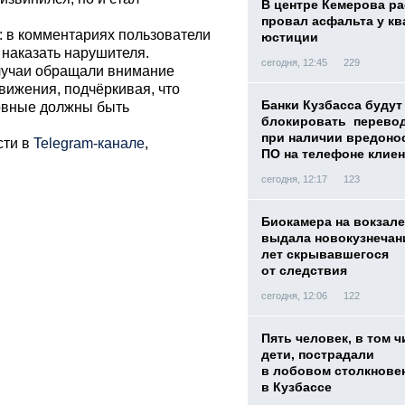
В центре Кемерова ра
провал асфальта у кв
 в комментариях пользователи
юстиции
наказать нарушителя.
сегодня, 12:45
229
случаи обращали внимание
ижения, подчёркивая, что
Банки Кузбасса будут
новные должны быть
блокировать перево
при наличии вредоно
сти в
Telegram-канале
,
ПО на телефоне клиен
сегодня, 12:17
123
Биокамера на вокзале
выдала новокузнечани
лет скрывавшегося
от следствия
сегодня, 12:06
122
Пять человек, в том ч
дети, пострадали
в лобовом столкнове
в Кузбассе