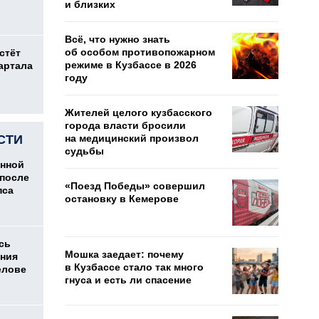
и близких
Всё, что нужно знать
об особом противопожарном
стёт
режиме в Кузбассе в 2026
артала
году
Жителей целого кузбасского
города власти бросили
СТИ
на медицинский произвол
судьбы
енной
после
«Поезд Победы» совершил
пса
остановку в Кемерове
сь
Мошка заедает: почему
ения
в Кузбассе стало так много
елове
гнуса и есть ли спасение