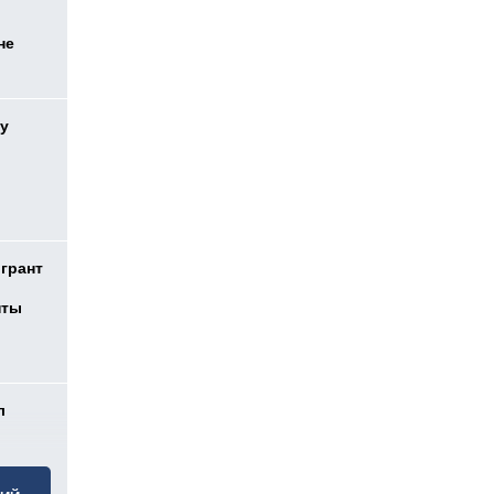
не
у
 грант
нты
л