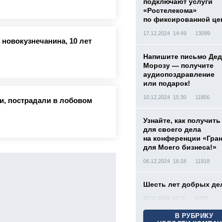
подключают услуги
«Ростелекома»
по фиксированной це
17.12.2024 14:49
13099
новокузнечанина, 10 лет
Напишите письмо Дед
Морозу — получите
аудиопоздравление
или подарок!
10.12.2024 15:30
11856
ти, пострадали в лобовом
Узнайте, как получить
для своего дела
на конференции «Гра
для Моего бизнеса!»
06.12.2024 16:18
11918
Шесть лет добрых де
30.11.2024 12:11
11707
В РУБРИКУ