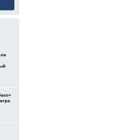
ила
ный
басс»
 игра