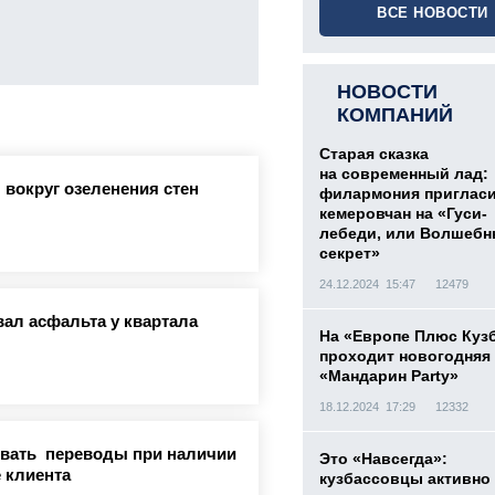
ВСЕ НОВОСТИ
НОВОСТИ
КОМПАНИЙ
Старая сказка
на современный лад:
 вокруг озеленения стен
филармония приглас
кемеровчан на «Гуси-
лебеди, или Волшеб
секрет»
24.12.2024 15:47
12479
вал асфальта у квартала
На «Европе Плюс Куз
проходит новогодняя
«Мандарин Party»
18.12.2024 17:29
12332
овать переводы при наличии
Это «Навсегда»:
 клиента
кузбассовцы активно