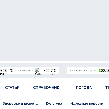
+23.4°C
+22.7°C
$
82,1
КЕМЕРОВО
КУРСЫ ВАЛЮТ ЦБ РФ
чная мобилизация в России
СТАТЬИ
СПРАВОЧНИК
Угольная промышленность Кузба
ПОГОДА
Т
Здоровье и красота
Культура
Народные новости