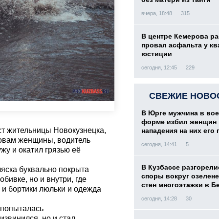
вчера, 18:48
315
В центре Кемерова ра
провал асфальта у кв
юстиции
сегодня, 12:45
229
СВЕЖИЕ НОВО
В Юрге мужчина в во
форме избил женщин 
ст жительницы Новокузнецка,
нападения на них его 
ловам женщины, водитель
сегодня, 14:41
5
жу и окатил грязью её
В Кузбассе разгорели
ляска буквально покрыта
споры вокруг озелен
бивке, но и внутри, где
стен многоэтажки в Б
 и бортики люльки и одежда
сегодня, 14:28
30
а попыталась
извинился, но и стал