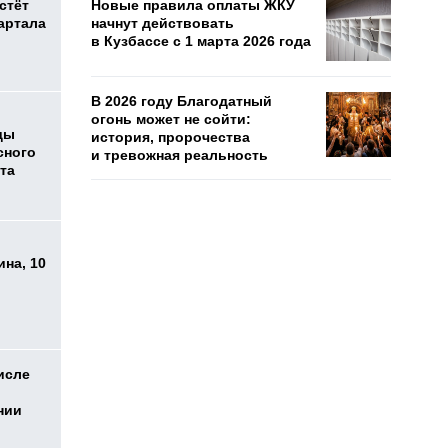
стёт
Новые правила оплаты ЖКУ
артала
начнут действовать
в Кузбассе с 1 марта 2026 года
В 2026 году Благодатный
огонь может не сойти:
ды
история, пророчества
сного
и тревожная реальность
та
на, 10
исле
нии