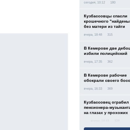
сегодня, 10:12
180
Кузбассовцы спасли
крошечного "найден
без матери из тайги
вчера, 18:48
315
В Кемерове две дебо
избили полицейский
вчера, 17:35
362
В Кемерове рабочие
обокрали своего бос
вчера, 16:33
369
Кузбассовец ограбил
пенсионера-музыкант
на глазах у прохожих
вчера, 14:43
328