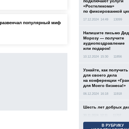
подключают услуги
«Ростелекома»
по фиксированной це
17.12.2024 14:49
13099
а развенчал популярный миф
Напишите письмо Дед
Морозу — получите
аудиопоздравление
или подарок!
10.12.2024 15:30
11856
Узнайте, как получить
для своего дела
на конференции «Гра
для Моего бизнеса!»
06.12.2024 16:18
11918
Шесть лет добрых де
30.11.2024 12:11
11707
В РУБРИКУ