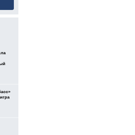
ила
ный
басс»
 игра