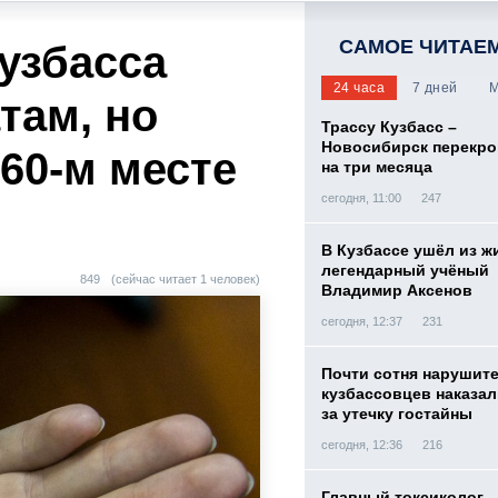
САМОЕ ЧИТАЕ
узбасса
24 часа
7 дней
М
там, но
Трассу Кузбасс –
Новосибирск перекр
 60-м месте
на три месяца
сегодня, 11:00
247
В Кузбассе ушёл из ж
легендарный учёный
849
(сейчас читает 1 человек)
Владимир Аксенов
сегодня, 12:37
231
Почти сотня нарушит
кузбассовцев наказа
за утечку гостайны
сегодня, 12:36
216
Главный токсиколог