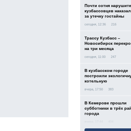
Почти сотня нарушит
кузбассовцев наказа
за утечку гостайны
сегодня, 12:36
216
Трассу Кузбасс –
Новосибирск перекр
на три месяца
сегодня, 11:00
247
В кузбасском городе
построили экологичн
котельную
вчера, 17:50
383
В Кемерове прошли
субботники в трёх ра
города
вчера, 17:44
404