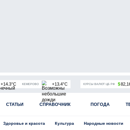
+14.3°C
+13.4°C
$
82,1
КЕМЕРОВО
КУРСЫ ВАЛЮТ ЦБ РФ
чная мобилизация в России
СТАТЬИ
СПРАВОЧНИК
Угольная промышленность Кузба
ПОГОДА
Т
Здоровье и красота
Культура
Народные новости