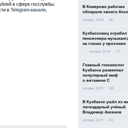
рублей в сфере госслужбы.
В Кемерове рабочие
сти в
Telegram-канале
,
обокрали своего бос
сегодня, 16:33
187
Кузбассовец ограбил
пенсионера-музыкант
на глазах у прохожих
сегодня, 14:43
177
Главный токсиколог
Кузбасса развенчал
популярный миф
о витамине С
сегодня, 13:57
195
В Кузбассе ушёл из ж
легендарный учёный
Владимир Аксенов
сегодня, 12:37
231