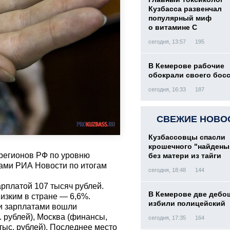
Кузбасса развенчал
популярный миф
о витамине С
сегодня, 13:57
195
В Кемерове рабочие
обокрали своего бос
сегодня, 16:33
187
СВЕЖИЕ НОВО
Кузбассовцы спасли
крошечного "найден
 регионов РФ по уровню
без матери из тайги
тами РИА Новости по итогам
сегодня, 18:48
144
арплатой 107 тысяч рублей.
В Кемерове две дебо
низким в стране — 6,6%.
избили полицейский
и зарплатами вошли
. рублей), Москва (финансы,
сегодня, 17:35
164
 тыс. рублей). Последнее место