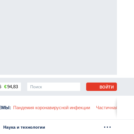
6
€
94,83
ВОЙТИ
сса
ЕМЫ
:
Пандемия коронавирусной инфекции
Частичная мобили
Наука и технологии