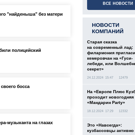
ВСЕ НОВОСТИ
го "найденыша" без матери
НОВОСТИ
КОМПАНИЙ
Старая сказка
на современный лад:
збили полицейский
филармония приглас
кемеровчан на «Гуси-
лебеди, или Волшеб
секрет»
24.12.2024 15:47
12479
 своего босса
На «Европе Плюс Куз
проходит новогодняя
«Мандарин Party»
18.12.2024 17:29
12332
ра-музыканта на глазах
Это «Навсегда»:
кузбассовцы активно