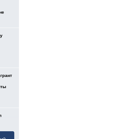
не
у
 грант
нты
л