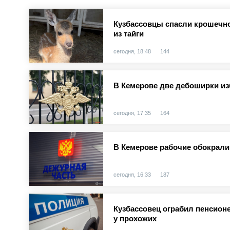
Кузбассовцы спасли крошечно
из тайги
сегодня, 18:48
144
В Кемерове две дебоширки и
сегодня, 17:35
164
В Кемерове рабочие обокрали
сегодня, 16:33
187
Кузбассовец ограбил пенсионе
у прохожих