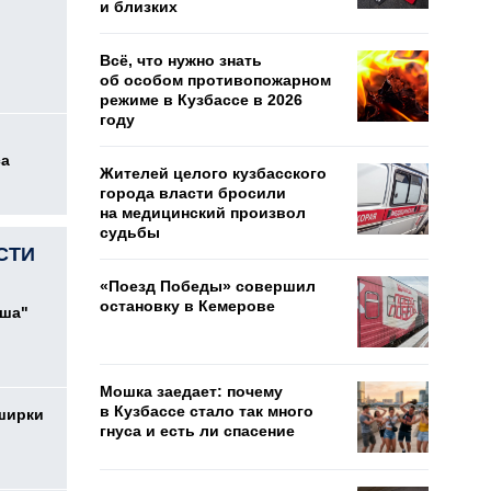
и близких
Всё, что нужно знать
об особом противопожарном
режиме в Кузбассе в 2026
году
са
Жителей целого кузбасского
города власти бросили
на медицинский произвол
судьбы
СТИ
«Поезд Победы» совершил
остановку в Кемерове
ыша"
Мошка заедает: почему
в Кузбассе стало так много
ширки
гнуса и есть ли спасение