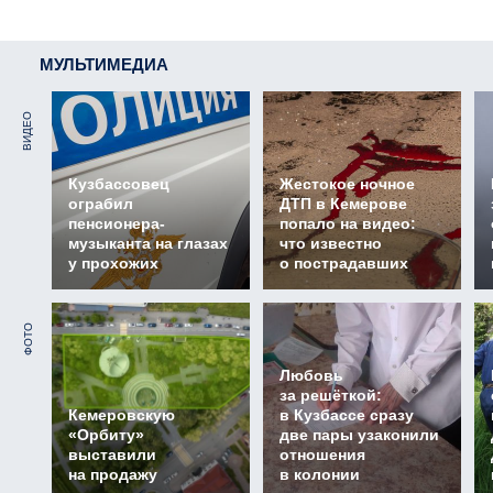
МУЛЬТИМЕДИА
ВИДЕО
Кузбассовец
Жестокое ночное
ограбил
ДТП в Кемерове
пенсионера-
попало на видео:
музыканта на глазах
что известно
у прохожих
о пострадавших
ФОТО
Любовь
за решёткой:
Кемеровскую
в Кузбассе сразу
«Орбиту»
две пары узаконили
выставили
отношения
на продажу
в колонии