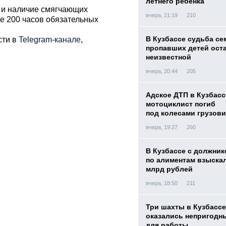
летнего ребенка
 и наличие смягчающих
вчера, 21:19
210
де 200 часов обязательных
В Кузбассе судьба с
сти в
Telegram-канале
,
пропавших детей ост
неизвестной
вчера, 20:44
205
Адское ДТП в Кузбасс
мотоциклист погиб
под колесами грузови
вчера, 19:27
260
В Кузбассе с должник
по алиментам взыскал
млрд рублей
вчера, 18:50
211
Три шахты в Кузбассе
оказались непригодн
для работы