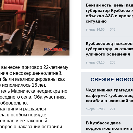
Бензин есть, цены па
губернатор Кузбасса 
объехал АЗС и прове
ситуацию
вчера, 14:56
345
Кузбассовец пожалов
губернатору на отклю
уличного освещения
вчера, 09:15
265
 вынесен приговор 22-летнему
ния с несовершеннолетней.
ы были квалифицированы как
СВЕЖИЕ НОВО
 исполнилось 16 лет.
Чудовищная трагедия
итель Мариинска неоднократно
на ферме: кузбассов
соседнего села. Оба участника
погибли в навозной я
добровольно.
ал вину и раскаялся
вчера, 22:03
221
ела в особом порядке —
певшая и ее законный
В Кузбассе двое
вопрос о наказании оставили
подростков похитили 