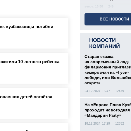
вчера, 16:56
249
ВСЕ НОВОСТИ
е: кузбассовцы погибли
НОВОСТИ
КОМПАНИЙ
Старая сказка
охитили 10-летнего ребенка
на современный лад:
филармония приглас
кемеровчан на «Гуси-
лебеди, или Волшеб
секрет»
24.12.2024 15:47
12479
ропавших детей остаётся
На «Европе Плюс Куз
проходит новогодняя
«Мандарин Party»
18.12.2024 17:29
12332