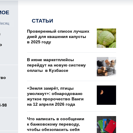
МОЕ
СТАТЬИ
есяц
Проверенный список лучших
и
дней для квашения капусты
в 2025 году
о
В июне маркетплейсы
перейдут на новую систему
оплаты в Кузбассе
тво
«Земля замрёт, птицы
умолкнут»: обнародовано
жуткое пророчество Ванги
на 12 апреля 2026 года
И-98
ь
Что написать в сообщении
к банковскому переводу,
чтобы обезопасить себя