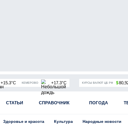
+15.3°C
+17.3°C
$
80,9
КЕМЕРОВО
КУРСЫ ВАЛЮТ ЦБ РФ
чная мобилизация в России
СТАТЬИ
СПРАВОЧНИК
Угольная промышленность Кузба
ПОГОДА
Т
Здоровье и красота
Культура
Народные новости