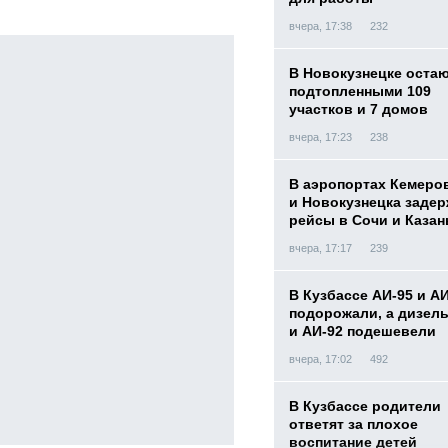
вчера, 17:38
232
В Новокузнецке оста
подтопленными 109
участков и 7 домов
вчера, 17:23
238
В аэропортах Кемеро
и Новокузнецка заде
рейсы в Сочи и Казан
вчера, 17:17
239
В Кузбассе АИ-95 и А
подорожали, а дизел
и АИ-92 подешевели
вчера, 17:02
492
В Кузбассе родители
ответят за плохое
воспитание детей