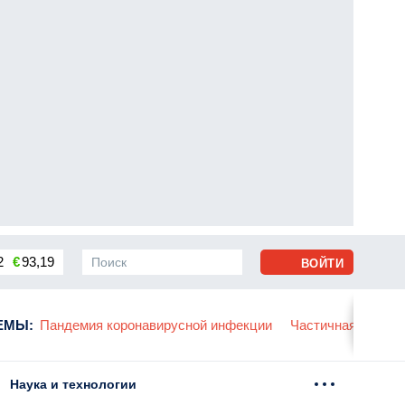
2
€
93,19
ВОЙТИ
сса
ЕМЫ
:
Пандемия коронавирусной инфекции
Частичная мобили
Наука и технологии