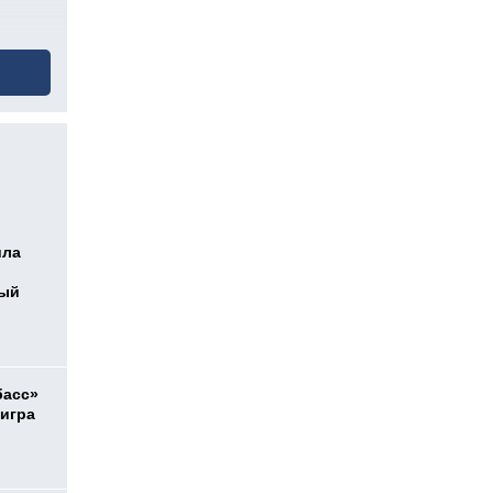
ила
ный
басс»
 игра