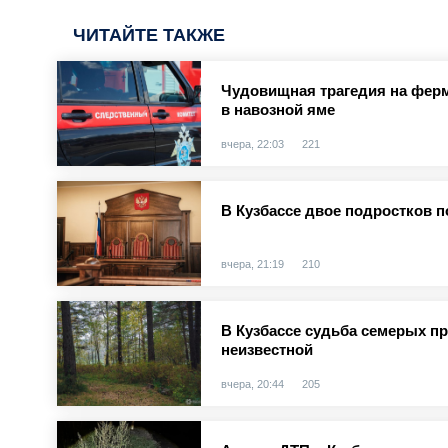
ЧИТАЙТЕ ТАКЖЕ
Чудовищная трагедия на ферм
в навозной яме
вчера, 22:03
221
В Кузбассе двое подростков п
вчера, 21:19
210
В Кузбассе судьба семерых п
неизвестной
вчера, 20:44
205