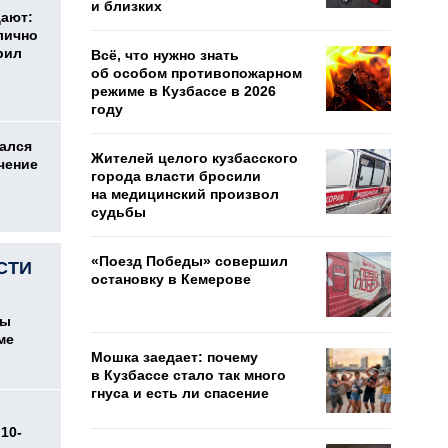
и близких
дают:
лично
рил
Всё, что нужно знать
об особом противопожарном
режиме в Кузбассе в 2026
году
ался
Жителей целого кузбасского
чение
города власти бросили
на медицинский произвол
судьбы
«Поезд Победы» совершил
СТИ
остановку в Кемерове
цы
ме
Мошка заедает: почему
в Кузбассе стало так много
гнуса и есть ли спасение
10-