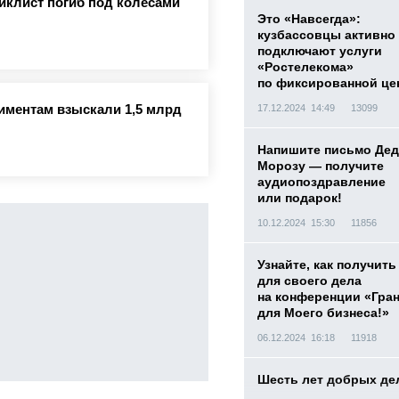
иклист погиб под колесами
Это «Навсегда»:
кузбассовцы активно
подключают услуги
«Ростелекома»
по фиксированной це
лиментам взыскали 1,5 млрд
17.12.2024 14:49
13099
Напишите письмо Дед
Морозу — получите
аудиопоздравление
или подарок!
10.12.2024 15:30
11856
Узнайте, как получить
для своего дела
на конференции «Гра
для Моего бизнеса!»
06.12.2024 16:18
11918
Шесть лет добрых де