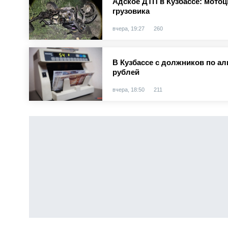
Адское ДТП в Кузбассе: мотоц
грузовика
вчера, 19:27
260
В Кузбассе с должников по а
рублей
вчера, 18:50
211