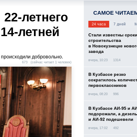
САМОЕ ЧИТАЕ
 22-летнего
24 часа
7 дней
М
 14-летней
Стали известны срок
строительства
в Новокузнецке новог
завода
я происходили добровольно.
вчера, 10:23
1314
673
(сейчас читает 1 человек)
В Кузбассе резко
сократилось количес
первоклассников
вчера, 08:20
996
В Кузбассе АИ-95 и А
подорожали, а дизел
и АИ-92 подешевели
вчера, 17:02
492