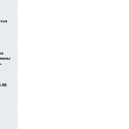
ются
ва
ржаны
ь
И-98
ь