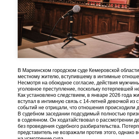
В Мариинском городском суде Кемеровской области
местному жителю, вступившему в интимные отноше
Несмотря на обоюдное согласие, действия мужчин
уголовное преступление, поскольку потерпевшей не
Как установлено следствием, в январе 2026 года ж
вступал в интимную связь с 14-летней девочкой из 
событий не отрицали, что отношения происходили 
В судебном заседании подсудимый полностью призн
в содеянном. Он ходатайствовал о рассмотрении д
без проведения судебного разбирательства. Потер
представитель не возражали против этого, однако 
на усмотрение суда.