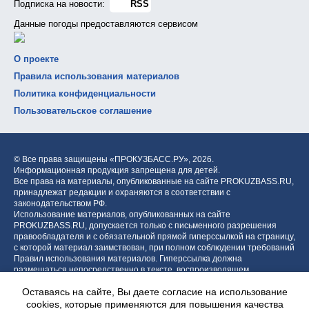
Подписка на новости:
RSS
Данные погоды предоставляются сервисом
О проекте
Правила использования материалов
Политика конфиденциальности
Пользовательское соглашение
© Все права защищены «ПРОКУЗБАСС.РУ»,
2026.
Информационная продукция запрещена для детей.
Все права на материалы, опубликованные на сайте PROKUZBASS.RU,
принадлежат редакции и охраняются в соответствии с
законодательством РФ.
Использование материалов, опубликованных на сайте
PROKUZBASS.RU, допускается только с письменного разрешения
правообладателя и с обязательной прямой гиперссылкой на страницу,
с которой материал заимствован, при полном соблюдении требований
Правил использования материалов. Гиперссылка должна
размещаться непосредственно в тексте, воспроизводящем
оригинальный материал PROKUZBASS.RU, до или после цитируемого
Оставаясь на сайте, Вы даете согласие на использование
блока.
cookies, которые применяются для повышения качества