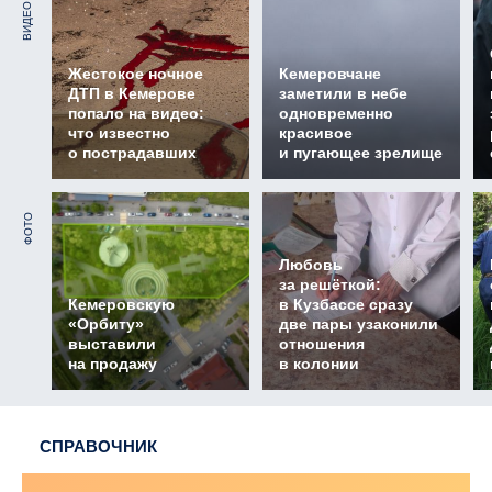
ВИДЕО
Жестокое ночное
Кемеровчане
ДТП в Кемерове
заметили в небе
попало на видео:
одновременно
что известно
красивое
о пострадавших
и пугающее зрелище
ФОТО
Любовь
за решёткой:
Кемеровскую
в Кузбассе сразу
«Орбиту»
две пары узаконили
выставили
отношения
на продажу
в колонии
СПРАВОЧНИК