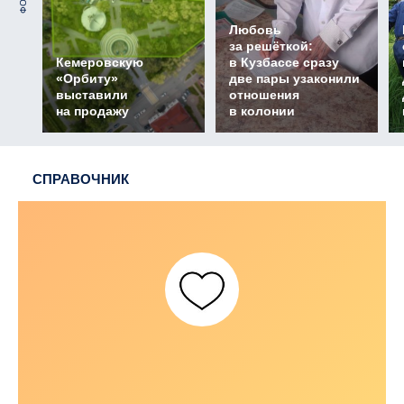
ФОТО
Любовь
за решёткой:
Кемеровскую
в Кузбассе сразу
«Орбиту»
две пары узаконили
выставили
отношения
на продажу
в колонии
СПРАВОЧНИК