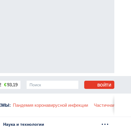
2
€
93,19
ВОЙТИ
сса
ЕМЫ
:
Пандемия коронавирусной инфекции
Частичная мобили
Наука и технологии