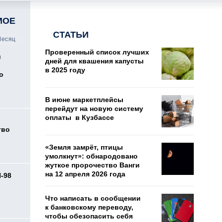
МОЕ
СТАТЬИ
есяц
Проверенный список лучших
и
дней для квашения капусты
в 2025 году
о
В июне маркетплейсы
перейдут на новую систему
оплаты в Кузбассе
тво
«Земля замрёт, птицы
умолкнут»: обнародовано
жуткое пророчество Ванги
на 12 апреля 2026 года
И-98
ь
Что написать в сообщении
к банковскому переводу,
чтобы обезопасить себя