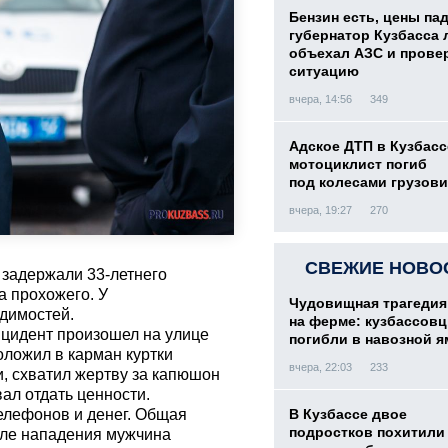
Бензин есть, цены па
губернатор Кузбасса 
объехал АЗС и прове
ситуацию
вчера, 14:56
349
Адское ДТП в Кузбасс
мотоциклист погиб
под колесами грузови
вчера, 19:27
270
СВЕЖИЕ НОВО
 задержали 33-летнего
а прохожего. У
Чудовищная трагедия
димостей.
на ферме: кузбассов
нцидент произошел на улице
погибли в навозной я
оложил в карман куртки
вчера, 22:03
233
, схватил жертву за капюшон
вал отдать ценности.
елефонов и денег. Общая
В Кузбассе двое
подростков похитили 
сле нападения мужчина