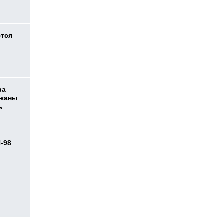
ются
ва
ржаны
ь
И-98
ь