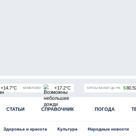
+14.7°C
+17.2°C
$
80,9
КЕМЕРОВО
КУРСЫ ВАЛЮТ ЦБ РФ
чная мобилизация в России
СТАТЬИ
СПРАВОЧНИК
Угольная промышленность Кузба
ПОГОДА
Т
Здоровье и красота
Культура
Народные новости