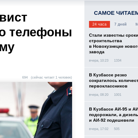
САМОЕ ЧИТАЕ
вист
24 часа
7 дней
М
го телефоны
Стали известны срок
строительства
ему
в Новокузнецке новог
завода
вчера, 10:23
1334
В Кузбассе резко
694
(сейчас читает 1 человек)
сократилось количес
первоклассников
вчера, 08:20
1001
В Кузбассе АИ-95 и А
подорожали, а дизел
и АИ-92 подешевели
вчера, 17:02
505