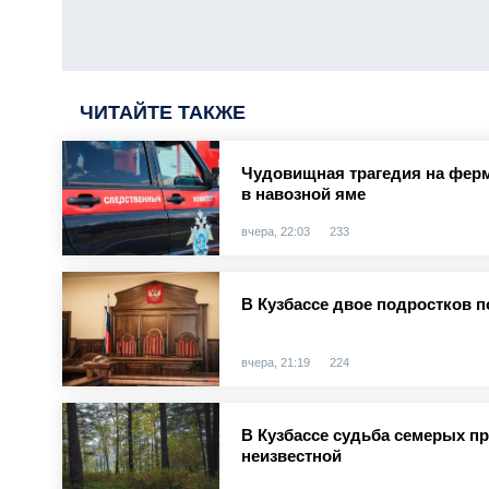
ЧИТАЙТЕ ТАКЖЕ
Чудовищная трагедия на ферм
в навозной яме
вчера, 22:03
233
В Кузбассе двое подростков п
вчера, 21:19
224
В Кузбассе судьба семерых п
неизвестной