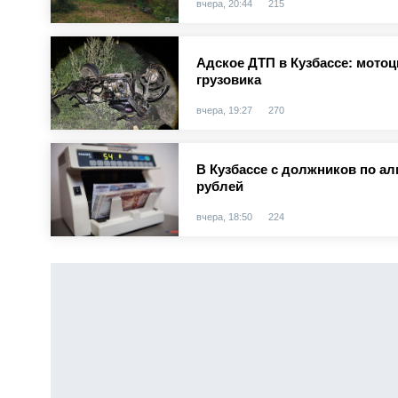
вчера, 20:44
215
Адское ДТП в Кузбассе: мотоц
грузовика
вчера, 19:27
270
В Кузбассе с должников по а
рублей
вчера, 18:50
224