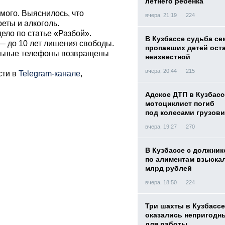
летнего ребенка
мого. Выяснилось, что
вчера, 21:19
224
еты и алкоголь.
ело по статье «Разбой».
В Кузбассе судьба с
— до 10 лет лишения свободы.
пропавших детей ост
ильные телефоны возвращены
неизвестной
вчера, 20:44
215
сти в
Telegram-канале
,
Адское ДТП в Кузбасс
мотоциклист погиб
под колесами грузови
вчера, 19:27
270
В Кузбассе с должник
по алиментам взыскал
млрд рублей
вчера, 18:50
224
Три шахты в Кузбассе
оказались непригодн
для работы