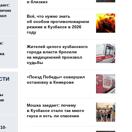
и близких
дают:
лично
рил
Всё, что нужно знать
об особом противопожарном
режиме в Кузбассе в 2026
году
е:
Жителей целого кузбасского
города власти бросили
ка
на медицинский произвол
судьбы
«Поезд Победы» совершил
СТИ
остановку в Кемерове
цы
ме
Мошка заедает: почему
в Кузбассе стало так много
гнуса и есть ли спасение
10-