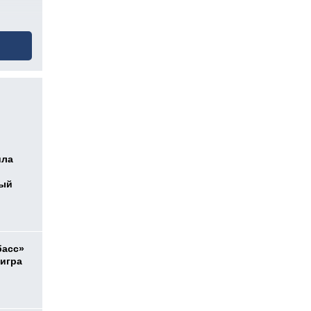
ила
ный
басс»
 игра