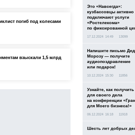
Это «Навсегда»:
кузбассовцы активно
подключают услуги
иклист погиб под колесами
«Ростелекома»
по фиксированной це
17.12.2024 14:49
13099
Напишите письмо Дед
Морозу — получите
лиментам взыскали 1,5 млрд
аудиопоздравление
или подарок!
10.12.2024 15:30
11856
Узнайте, как получить
для своего дела
на конференции «Гра
для Моего бизнеса!»
06.12.2024 16:18
11918
Шесть лет добрых де