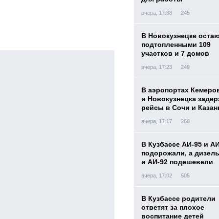
вчера, 17:38
245
В Новокузнецке оста
подтопленными 109
участков и 7 домов
вчера, 17:23
249
В аэропортах Кемеро
и Новокузнецка заде
рейсы в Сочи и Казан
вчера, 17:17
260
В Кузбассе АИ-95 и А
подорожали, а дизел
и АИ-92 подешевели
вчера, 17:02
505
В Кузбассе родители
ответят за плохое
воспитание детей