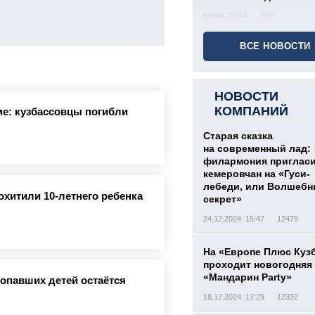
вчера, 16:56
258
ВСЕ НОВОСТИ
НОВОСТИ
КОМПАНИЙ
е: кузбассовцы погибли
Старая сказка
на современный лад:
филармония приглас
кемеровчан на «Гуси-
лебеди, или Волшеб
охитили 10-летнего ребенка
секрет»
24.12.2024 15:47
12479
На «Европе Плюс Куз
проходит новогодняя
«Мандарин Party»
ропавших детей остаётся
18.12.2024 17:29
12332