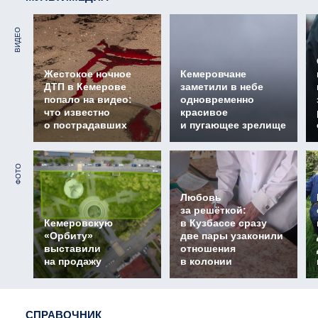
ВИДЕО
Жестокое ночное
Кемеровчане
ДТП в Кемерове
заметили в небе
попало на видео:
одновременно
что известно
красивое
о пострадавших
и пугающее зрелище
ФОТО
Любовь
за решёткой:
Кемеровскую
в Кузбассе сразу
«Орбиту»
две пары узаконили
выставили
отношения
на продажу
в колонии
СПРАВОЧНИК