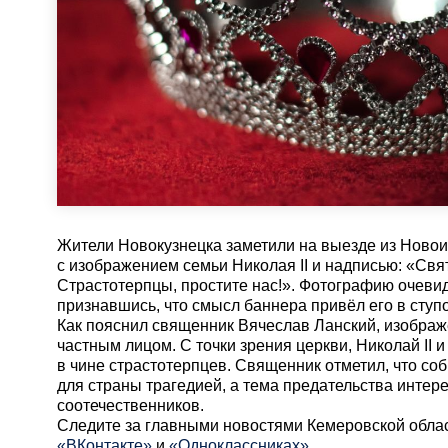
Жители Новокузнецка заметили на выезде из Новои
с изображением семьи Николая II и надписью: «Св
Страстотерпцы, простите нас!». Фотографию очевид
признавшись, что смысл баннера привёл его в ступ
Как пояснил священник Вячеслав Ланский, изображ
частным лицом. С точки зрения церкви, Николай II 
в чине страстотерпцев. Священник отметил, что соб
для страны трагедией, а тема предательства интере
соотечественников.
Cледите за главными новостями Кемеровской обла
«ВКонтакте»
и
«Одноклассниках»
.