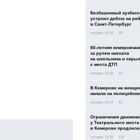
Безбашенный кузбас
устроил дебош на ре
в Санкт-Петербург
сегодня, 15:54
29
60-летняя кемеровчан
за рулем наехала
на школьника и скры
с места ДТП
сегодня, 14:50
91
В Кемерове на женщи
напали на полицейск
сегодня, 14:47
82
Ограничения движени
у Театрального моста
в Кемерове продлили
сегодня, 13:25
114