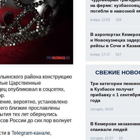
на ферме: кузбассов
погибли в навозной я
вчера, 22:03
318
В аэропортах Кемеро
и Новокузнецка заде
рейсы в Сочи и Казан
вчера, 17:17
317
СВЕЖИЕ НОВО
льинского района конструкцию
ятые Царственные
Три категории пенси
ец опубликовал в соцсетях,
в Кузбассе получат
прибавку с 1 сентября
ор.
года
ение, вероятно, установлено
и его близкие прославлены
сегодня, 16:02
ытия тех лет обернулись
сов России до сих пор волнует
В Кемерове незаконн
спаивали людей
сти в
Telegram-канале
,
сегодня, 15:57
19