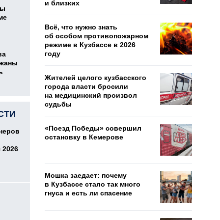
и близких
цы
ме
Всё, что нужно знать
об особом противопожарном
режиме в Кузбассе в 2026
году
ва
ржаны
ь
Жителей целого кузбасского
города власти бросили
на медицинский произвол
судьбы
СТИ
«Поезд Победы» совершил
онеров
остановку в Кемерове
 2026
Мошка заедает: почему
в Кузбассе стало так много
гнуса и есть ли спасение
о