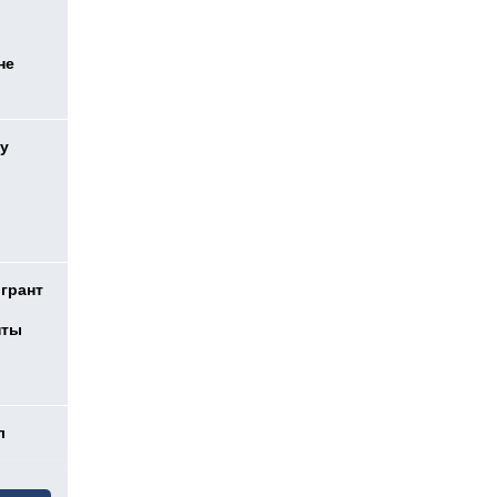
не
у
 грант
нты
л