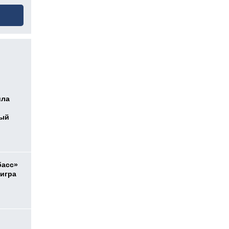
ила
ный
басс»
 игра