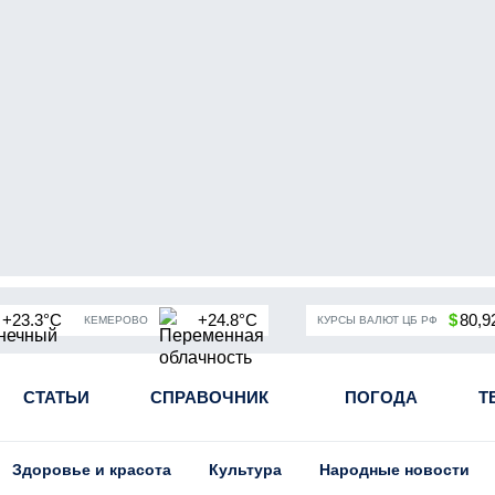
+23.3°C
+24.8°C
$
80,9
КЕМЕРОВО
КУРСЫ ВАЛЮТ ЦБ РФ
чная мобилизация в России
СТАТЬИ
СПРАВОЧНИК
Угольная промышленность Кузба
ПОГОДА
Т
Здоровье и красота
Культура
Народные новости