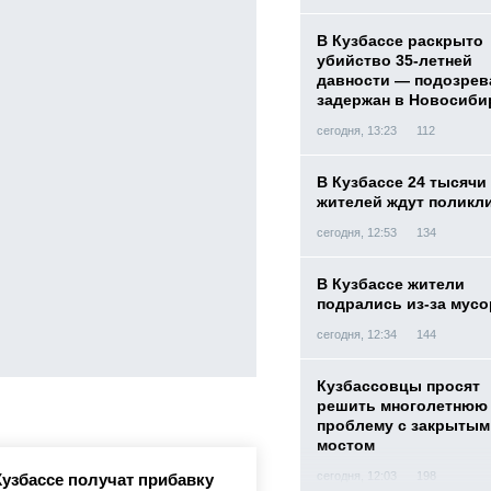
В Кузбассе раскрыто
убийство 35-летней
давности — подозре
задержан в Новосиби
сегодня, 13:23
112
В Кузбассе 24 тысячи
жителей ждут поликл
сегодня, 12:53
134
В Кузбассе жители
подрались из-за мусо
сегодня, 12:34
144
Кузбассовцы просят
решить многолетнюю
проблему с закрытым
мостом
сегодня, 12:03
198
Кузбассе получат прибавку