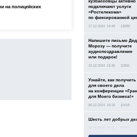
кузбассовцы активно
и на полицейских
подключают услуги
«Ростелекома»
по фиксированной це
17.12.2024 14:49
13099
Напишите письмо Дед
Морозу — получите
аудиопоздравление
или подарок!
10.12.2024 15:30
11856
Узнайте, как получить
для своего дела
на конференции «Гра
для Моего бизнеса!»
06.12.2024 16:18
11918
Шесть лет добрых де
30.11.2024 12:11
11707