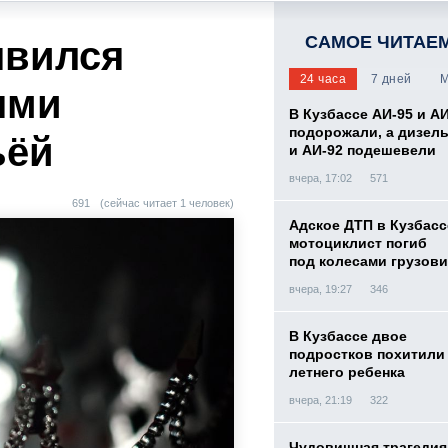
САМОЕ ЧИТАЕ
явился
24 часа
7 дней
М
ями
В Кузбассе АИ-95 и А
подорожали, а дизел
ьёй
и АИ-92 подешевели
вчера, 17:02
571
691
(сейчас читает 1 человек)
Адское ДТП в Кузбасс
мотоциклист погиб
под колесами грузови
вчера, 19:27
346
В Кузбассе двое
подростков похитили 
летнего ребенка
вчера, 21:19
322
Чудовищная трагедия