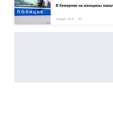
В Кемерове на женщины напал
сегодня, 14:47
82