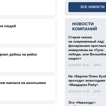
ВСЕ НОВОСТИ
НОВОСТИ
ли людей
КОМПАНИЙ
Старая сказка
на современный лад:
филармония приглас
кемеровчан на «Гуси-
роил дебош на рейсе
лебеди, или Волшеб
секрет»
24.12.2024 15:47
12479
На «Европе Плюс Куз
проходит новогодняя
лем наехала на школьника
«Мандарин Party»
18.12.2024 17:29
12332
Это «Навсегда»: