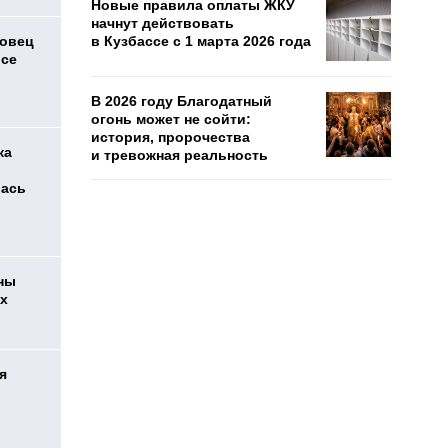
Новые правила оплаты ЖКУ
начнут действовать
совец
в Кузбассе с 1 марта 2026 года
йсе
В 2026 году Благодатный
огонь может не сойти:
история, пророчества
ка
и тревожная реальность
лась
ны
их
я