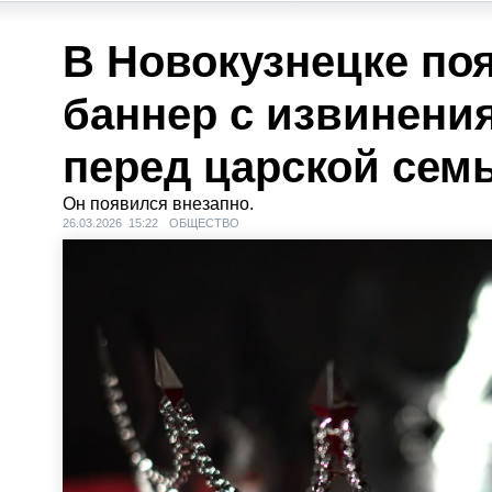
В Новокузнецке по
баннер с извинени
перед царской сем
Он появился внезапно.
26.03.2026 15:22
ОБЩЕСТВО