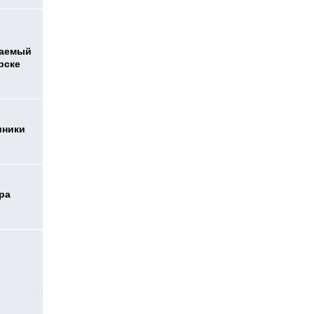
ваемый
рске
иники
ра