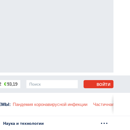
2
€
93,19
ВОЙТИ
сса
ЕМЫ
:
Пандемия коронавирусной инфекции
Частичная мобили
Наука и технологии