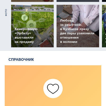
ФОТО
Любовь
за решёткой:
Кемеровскую
в Кузбассе сразу
«Орбиту»
две пары узаконили
выставили
отношения
на продажу
в колонии
СПРАВОЧНИК