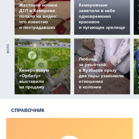
Жестокое ночное
Кемеровчане
ДТП в Кемерове
заметили в небе
попало на видео:
одновременно
что известно
красивое
о пострадавших
и пугающее зрелище
ФОТО
Любовь
за решёткой:
Кемеровскую
в Кузбассе сразу
«Орбиту»
две пары узаконили
выставили
отношения
на продажу
в колонии
СПРАВОЧНИК