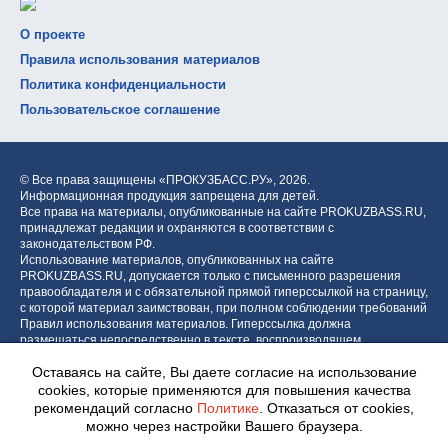
О проекте
Правила использования материалов
Политика конфиденциальности
Пользовательское соглашение
© Все права защищены «ПРОКУЗБАСС.РУ»,
2026.
Информационная продукция запрещена для детей.
Все права на материалы, опубликованные на сайте PROKUZBASS.RU,
принадлежат редакции и охраняются в соответствии с
законодательством РФ.
Использование материалов, опубликованных на сайте
PROKUZBASS.RU, допускается только с письменного разрешения
правообладателя и с обязательной прямой гиперссылкой на страницу,
с которой материал заимствован, при полном соблюдении требований
Правил использования материалов. Гиперссылка должна
размещаться непосредственно в тексте, воспроизводящем
оригинальный материал PROKUZBASS.RU, до или после цитируемого
Оставаясь на сайте, Вы даете согласие на использование
блока.
cookies, которые применяются для повышения качества
рекомендаций согласно
Политике
. Отказаться от cookies,
можно через настройки Вашего браузера.