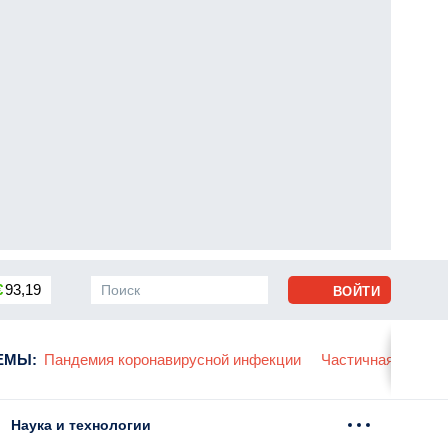
€
93,19
ВОЙТИ
сса
ЕМЫ
:
Пандемия коронавирусной инфекции
Частичная мобили
Наука и технологии