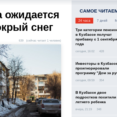
САМОЕ ЧИТАЕ
а ожидается
24 часа
7 дней
М
окрый снег
Три категории пенси
в Кузбассе получат
прибавку с 1 сентября
639
(сейчас читает 1 человек)
года
сегодня, 16:02
428
Инвесторы в Кузбасс
проигнорировали
программу "Дом за р
сегодня, 09:59
354
В Кузбассе двое
подростков похитили 
летнего ребенка
вчера, 21:19
348