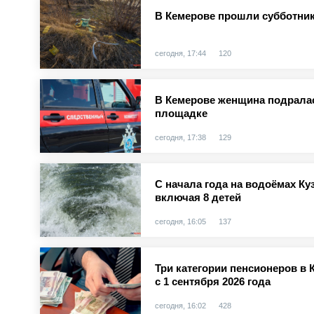
В Кемерове прошли субботник
сегодня, 17:44
120
В Кемерове женщина подралас
площадке
сегодня, 17:38
129
С начала года на водоёмах Куз
включая 8 детей
сегодня, 16:05
137
Три категории пенсионеров в 
с 1 сентября 2026 года
сегодня, 16:02
428