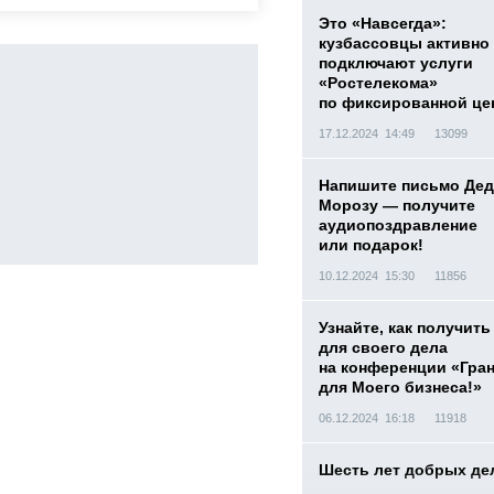
Это «Навсегда»:
кузбассовцы активно
подключают услуги
«Ростелекома»
по фиксированной це
17.12.2024 14:49
13099
Напишите письмо Дед
Морозу — получите
аудиопоздравление
или подарок!
10.12.2024 15:30
11856
Узнайте, как получить
для своего дела
на конференции «Гра
для Моего бизнеса!»
06.12.2024 16:18
11918
Шесть лет добрых де