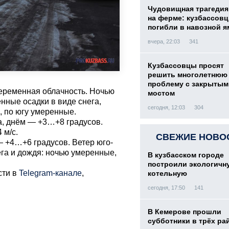
Чудовищная трагедия
на ферме: кузбассов
погибли в навозной я
вчера, 22:03
341
Кузбассовцы просят
решить многолетнюю
проблему с закрытым
 переменная облачность. Ночью
мостом
нные осадки в виде снега,
сегодня, 12:03
304
, по югу умеренные.
а, днём — +3…+8 градусов.
 м/с.
СВЕЖИЕ НОВО
 +4…+6 градусов. Ветер юго-
нега и дождя: ночью умеренные,
В кузбасском городе
построили экологичн
сти в
Telegram-канале
,
котельную
сегодня, 17:50
141
В Кемерове прошли
субботники в трёх ра