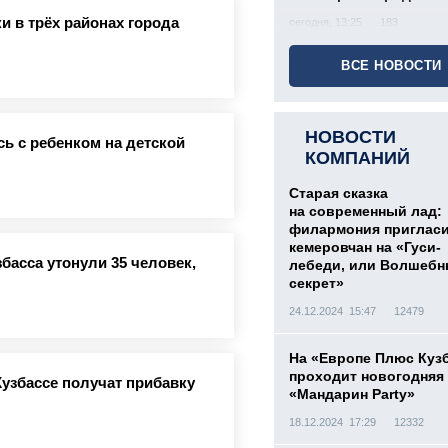
и в трёх районах города
сегодня, 13:25
183
ВСЕ НОВОСТИ
НОВОСТИ
ь с ребенком на детской
КОМПАНИЙ
Старая сказка
на современный лад:
филармония приглас
кемеровчан на «Гуси-
басса утонули 35 человек,
лебеди, или Волшеб
секрет»
24.12.2024 15:47
12479
На «Европе Плюс Куз
проходит новогодняя
Кузбассе получат прибавку
«Мандарин Party»
18.12.2024 17:29
12332