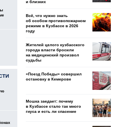
и близких
цы
ме
Всё, что нужно знать
об особом противопожарном
режиме в Кузбассе в 2026
году
Жителей целого кузбасского
города власти бросили
на медицинский произвол
судьбы
«Поезд Победы» совершил
СТИ
остановку в Кемерове
ую
Мошка заедает: почему
в Кузбассе стало так много
гнуса и есть ли спасение
йонах