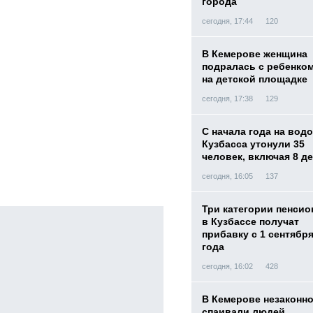
города
сегодня, 17:44
120
В Кемерове женщина
подралась с ребенко
на детской площадке
сегодня, 17:38
129
С начала года на вод
Кузбасса утонули 35
человек, включая 8 д
сегодня, 16:05
137
Три категории пенси
в Кузбассе получат
прибавку с 1 сентября
года
сегодня, 16:02
428
В Кемерове незаконн
спаивали людей