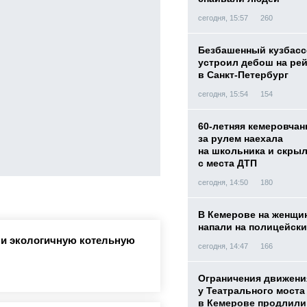
сегодня, 15:57
260
Безбашенный кузбас
устроил дебош на ре
в Санкт-Петербург
сегодня, 15:54
154
60-летняя кемеровчан
за рулем наехала
на школьника и скры
с места ДТП
сегодня, 14:50
180
В Кемерове на женщи
напали на полицейск
ли экологичную котельную
сегодня, 14:47
166
Ограничения движени
у Театрального моста
в Кемерове продлили