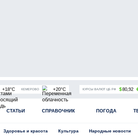
+18°C
+20°C
$
80,92
КЕМЕРОВО
КУРСЫ ВАЛЮТ ЦБ РФ
чная мобилизация в России
СТАТЬИ
СПРАВОЧНИК
Угольная промышленность Кузба
ПОГОДА
Т
Здоровье и красота
Культура
Народные новости