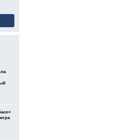
ила
ный
басс»
 игра