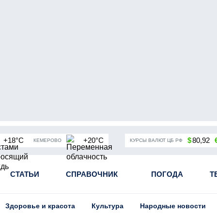
+18°C
+20°C
$
80,92
КЕМЕРОВО
КУРСЫ ВАЛЮТ ЦБ РФ
чная мобилизация в России
СТАТЬИ
СПРАВОЧНИК
Угольная промышленность Кузба
ПОГОДА
Т
Здоровье и красота
Культура
Народные новости