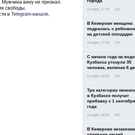
города
 Мужчина вину не признал.
ия свободы.
сегодня, 17:44
123
сти в
Telegram-канале
,
В Кемерове женщина
подралась с ребенко
на детской площадке
сегодня, 17:38
134
С начала года на вод
Кузбасса утонули 35
человек, включая 8 д
сегодня, 16:05
140
Три категории пенси
в Кузбассе получат
прибавку с 1 сентября
года
сегодня, 16:02
463
В Кемерове незаконн
спаивали людей