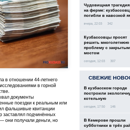
Чудовищная трагедия
на ферме: кузбассов
погибли в навозной я
вчера, 22:03
342
Кузбассовцы просят
решить многолетнюю
проблему с закрытым
мостом
сегодня, 12:03
307
СВЕЖИЕ НОВО
а в отношении 44-летнего
 исследованиями в горной
В кузбасском городе
тве.
построили экологичн
лывал документы
котельную
енные поездки к реальным или
сегодня, 17:50
146
сил фальшивые квитанции
ор заставлял подчинённых
 они получали деньги, но
В Кемерове прошли
субботники в трёх ра