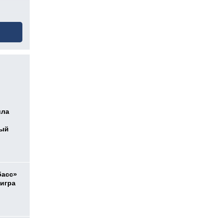
ила
ный
басс»
 игра