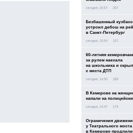
сегодня, 15:57
267
Безбашенный кузбас
устроил дебош на ре
в Санкт-Петербург
сегодня, 15:54
157
60-летняя кемеровчан
за рулем наехала
на школьника и скры
с места ДТП
сегодня, 14:50
189
В Кемерове на женщи
напали на полицейск
сегодня, 14:47
174
Ограничения движени
у Театрального моста
в Кемерове продлили