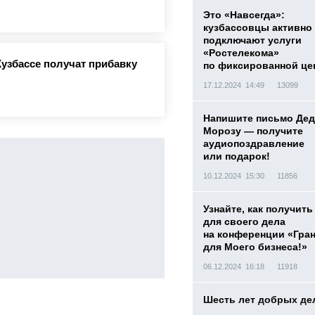
Это «Навсегда»:
кузбассовцы активно
подключают услуги
«Ростелекома»
Кузбассе получат прибавку
по фиксированной це
17.12.2024 14:49
13099
Напишите письмо Дед
Морозу — получите
аудиопоздравление
или подарок!
10.12.2024 15:30
11856
Узнайте, как получить
для своего дела
на конференции «Гра
для Моего бизнеса!»
06.12.2024 16:18
11918
Шесть лет добрых де