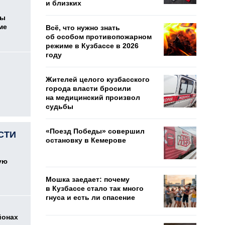
и близких
цы
ме
Всё, что нужно знать
об особом противопожарном
режиме в Кузбассе в 2026
году
Жителей целого кузбасского
города власти бросили
на медицинский произвол
судьбы
«Поезд Победы» совершил
СТИ
остановку в Кемерове
ую
Мошка заедает: почему
в Кузбассе стало так много
гнуса и есть ли спасение
йонах