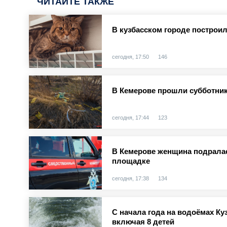
ЧИТАЙТЕ ТАКЖЕ
В кузбасском городе построи
сегодня, 17:50
146
В Кемерове прошли субботник
сегодня, 17:44
123
В Кемерове женщина подралас
площадке
сегодня, 17:38
134
С начала года на водоёмах Куз
включая 8 детей