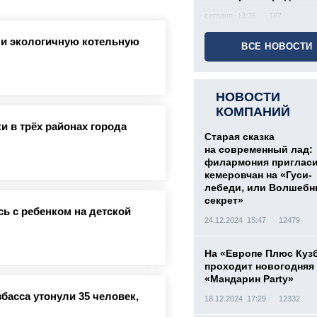
сегодня, 13:25
187
ли экологичную котельную
ВСЕ НОВОСТИ
НОВОСТИ
КОМПАНИЙ
и в трёх районах города
Старая сказка
на современный лад:
филармония приглас
кемеровчан на «Гуси-
лебеди, или Волшеб
секрет»
ь с ребенком на детской
24.12.2024 15:47
12479
На «Европе Плюс Куз
проходит новогодняя
«Мандарин Party»
басса утонули 35 человек,
18.12.2024 17:29
12332