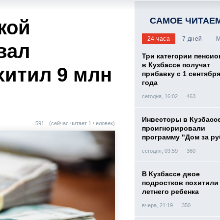
САМОЕ ЧИТАЕ
кой
24 часа
7 дней
М
вал
Три категории пенси
в Кузбассе получат
хитил 9 млн
прибавку с 1 сентября
года
сегодня, 16:02
463
Инвесторы в Кузбасс
591
(сейчас читает 1 человек)
проигнорировали
программу "Дом за р
сегодня, 09:59
360
В Кузбассе двое
подростков похитили 
летнего ребенка
вчера, 21:19
350