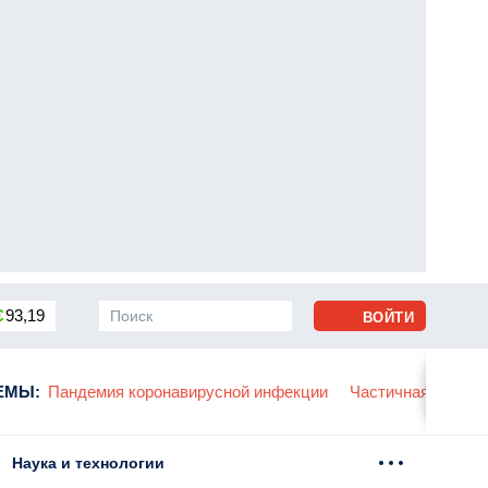
€
93,19
ВОЙТИ
сса
ЕМЫ
:
Пандемия коронавирусной инфекции
Частичная мобили
Наука и технологии