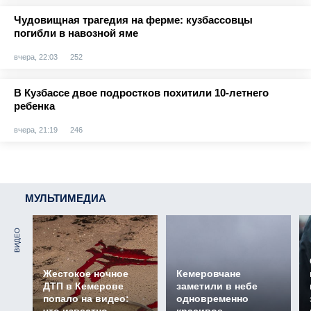
Чудовищная трагедия на ферме: кузбассовцы
погибли в навозной яме
вчера, 22:03
252
В Кузбассе двое подростков похитили 10-летнего
ребенка
вчера, 21:19
246
МУЛЬТИМЕДИА
ВИДЕО
Жестокое ночное
Кемеровчане
ДТП в Кемерове
заметили в небе
попало на видео:
одновременно