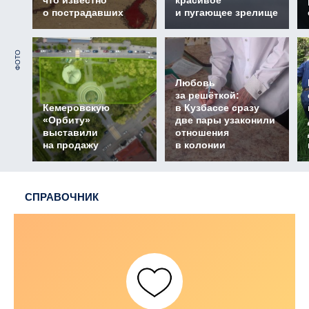
что известно
красивое
о пострадавших
и пугающее зрелище
ФОТО
Любовь
за решёткой:
Кемеровскую
в Кузбассе сразу
«Орбиту»
две пары узаконили
выставили
отношения
на продажу
в колонии
СПРАВОЧНИК