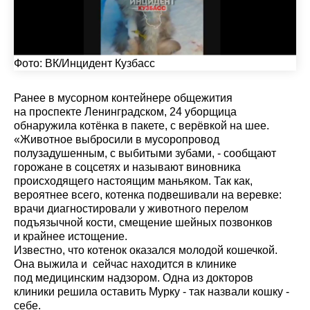
Фото:
ВК/Инцидент Кузбасс
Ранее в мусорном контейнере общежития
на проспекте Ленинградском, 24 уборщица
обнаружила котёнка в пакете, с верёвкой на шее.
«Животное выбросили в мусоропровод
полузадушенным, с выбитыми зубами, - сообщают
горожане в соцсетях и называют виновника
происходящего настоящим маньяком. Так как,
вероятнее всего, котенка подвешивали на веревке:
врачи диагностировали у животного перелом
подъязычной кости, смещение шейных позвонков
и крайнее истощение.
Известно, что котенок оказался молодой кошечкой.
Она выжила и сейчас находится в клинике
под медицинским надзором. Одна из докторов
клиники решила оставить Мурку - так назвали кошку -
себе.