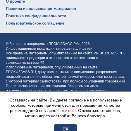
О проекте
Правила использования материалов
Политика конфиденциальности
Пользовательское соглашение
© Все права защищены «ПРОКУЗБАСС.РУ»,
2026.
Информационная продукция запрещена для детей.
Все права на материалы, опубликованные на сайте PROKUZBASS.RU,
принадлежат редакции и охраняются в соответствии с
законодательством РФ.
Использование материалов, опубликованных на сайте
PROKUZBASS.RU, допускается только с письменного разрешения
правообладателя и с обязательной прямой гиперссылкой на страницу,
с которой материал заимствован, при полном соблюдении требований
Правил использования материалов. Гиперссылка должна
размещаться непосредственно в тексте, воспроизводящем
оригинальный материал PROKUZBASS.RU, до или после цитируемого
Оставаясь на сайте, Вы даете согласие на использование
блока.
cookies, которые применяются для повышения качества
рекомендаций согласно
Политике
. Отказаться от cookies,
можно через настройки Вашего браузера.
Разработка портала:
Центр интернет-проектов «МОЁ!»
OK