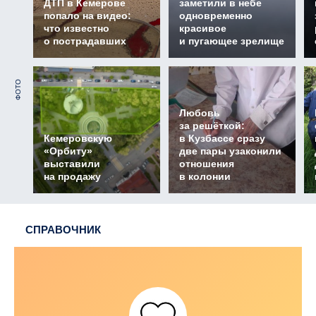
ДТП в Кемерове
заметили в небе
попало на видео:
одновременно
что известно
красивое
о пострадавших
и пугающее зрелище
ФОТО
Любовь
за решёткой:
Кемеровскую
в Кузбассе сразу
«Орбиту»
две пары узаконили
выставили
отношения
на продажу
в колонии
СПРАВОЧНИК