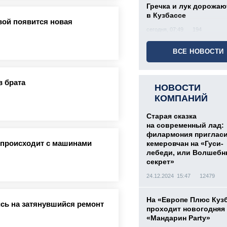
Гречка и лук дорожаю
в Кузбассе
вой появится новая
сегодня, 07:49
194
ВСЕ НОВОСТИ
в брата
НОВОСТИ
КОМПАНИЙ
Старая сказка
на современный лад:
филармония приглас
о происходит с машинами
кемеровчан на «Гуси-
лебеди, или Волшеб
секрет»
24.12.2024 15:47
12479
На «Европе Плюс Куз
сь на затянувшийся ремонт
проходит новогодняя
«Мандарин Party»