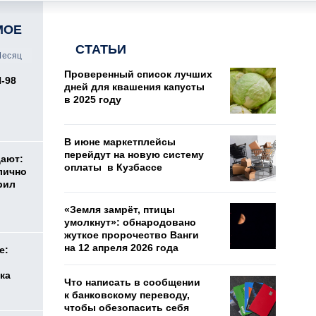
МОЕ
СТАТЬИ
есяц
Проверенный список лучших
И-98
дней для квашения капусты
ь
в 2025 году
В июне маркетплейсы
перейдут на новую систему
дают:
оплаты в Кузбассе
лично
рил
«Земля замрёт, птицы
умолкнут»: обнародовано
жуткое пророчество Ванги
на 12 апреля 2026 года
е:
ка
Что написать в сообщении
к банковскому переводу,
чтобы обезопасить себя