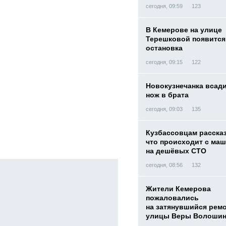
сегодня, 09:59
123
В Кемерове на улице
Терешковой появится
остановка
сегодня, 09:15
122
Новокузнечанка всад
нож в брата
сегодня, 09:03
135
Кузбассовцам расска
что происходит с ма
на дешёвых СТО
сегодня, 08:56
132
Жители Кемерова
пожаловались
на затянувшийся рем
улицы Веры Волоши