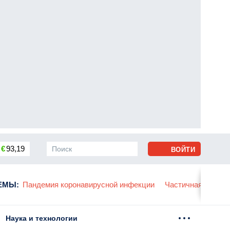
€
93,19
ВОЙТИ
сса
ЕМЫ
:
Пандемия коронавирусной инфекции
Частичная мобили
Наука и технологии