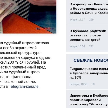
В аэропортах Кемеро
и Новокузнецка заде
рейсы в Сочи и Казан
вчера, 17:17
299
В Кузбассе родители
ответят за плохое
воспитание детей
ил судебный штраф жителю
вчера, 16:56
291
на особо охраняемой
ликанской прокуратуре.
но выловил хариуса в одном
СВЕЖИЕ НОВО
сил 200 тысяч рублей. На
естил причинённый вред.
Гидравлические испы
ачили судебный штраф
в Кузбассе завершен
ства конфискована
на 95%
и незаконной ловле.
сегодня, 10:58
58
сти в
Telegram-канале
,
Инвесторы в Кузбасс
проигнорировали
программу "Дом за р