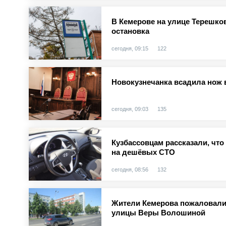
В Кемерове на улице Терешко
остановка
сегодня, 09:15
122
Новокузнечанка всадила нож 
сегодня, 09:03
135
Кузбассовцам рассказали, чт
на дешёвых СТО
сегодня, 08:56
132
Жители Кемерова пожаловали
улицы Веры Волошиной