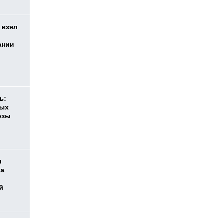
 взял
ании
ь:
ных
озы
л
ра
й