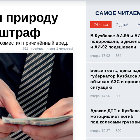
САМОЕ ЧИТАЕ
л природу
24 часа
7 дней
М
 штраф
В Кузбассе АИ-95 и А
подорожали, а дизел
озместил причинённый вред.
и АИ-92 подешевели
611
(сейчас читает 1 человек)
вчера, 17:02
554
Бензин есть, цены па
губернатор Кузбасса 
объехал АЗС и прове
ситуацию
вчера, 14:56
390
Адское ДТП в Кузбасс
мотоциклист погиб
под колесами грузови
вчера, 19:27
320