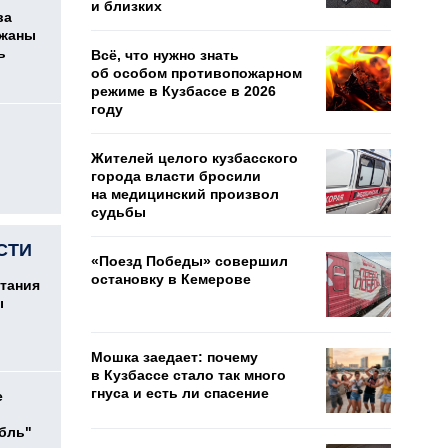
и близких
ва
ржаны
ь
Всё, что нужно знать
об особом противопожарном
режиме в Кузбассе в 2026
году
Жителей целого кузбасского
города власти бросили
на медицинский произвол
судьбы
СТИ
«Поезд Победы» совершил
остановку в Кемерове
тания
ы
Мошка заедает: почему
в Кузбассе стало так много
гнуса и есть ли спасение
е
убль"