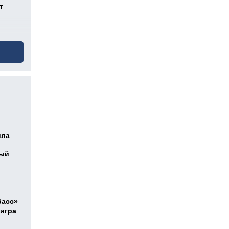
т
ила
ный
басс»
 игра