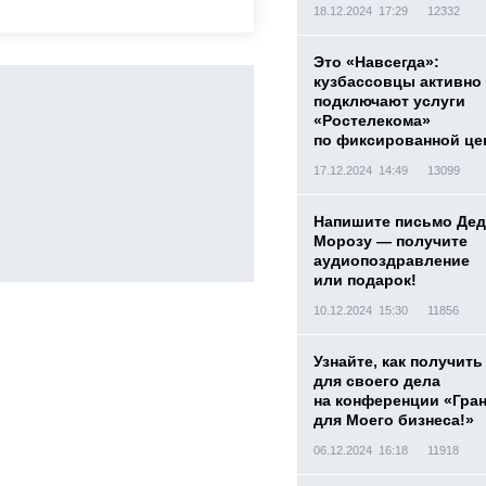
18.12.2024 17:29
12332
Это «Навсегда»:
кузбассовцы активно
подключают услуги
«Ростелекома»
по фиксированной це
17.12.2024 14:49
13099
Напишите письмо Дед
Морозу — получите
аудиопоздравление
или подарок!
10.12.2024 15:30
11856
Узнайте, как получить
для своего дела
на конференции «Гра
для Моего бизнеса!»
06.12.2024 16:18
11918