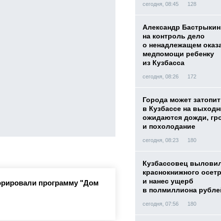
сегодня, 08:45
128
Александр Бастрыкин
на контроль дело
о ненадлежащем оказ
медпомощи ребенку
из Кузбасса
сегодня, 08:26
172
Города может затопит
в Кузбассе на выход
ожидаются дожди, гр
и похолодание
сегодня, 08:23
180
Кузбассовец вылови
краснокнижного осет
и нанес ущерб
орировали программу "Дом
в полмиллиона рубле
сегодня, 07:56
180