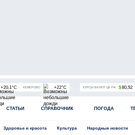
+20.1°C
+22°C
$
80,92
КЕМЕРОВО
КУРСЫ ВАЛЮТ ЦБ РФ
чная мобилизация в России
СТАТЬИ
СПРАВОЧНИК
Угольная промышленность Кузба
ПОГОДА
Т
Здоровье и красота
Культура
Народные новости