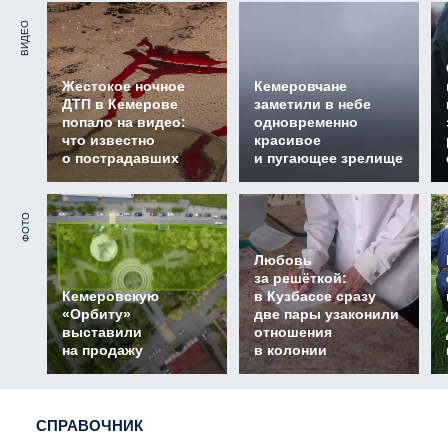
ВИДЕО
Жестокое ночное
Кемеровчане
ДТП в Кемерове
заметили в небе
попало на видео:
одновременно
что известно
красивое
о пострадавших
и пугающее зрелище
ФОТО
Любовь
за решёткой:
Кемеровскую
в Кузбассе сразу
«Орбиту»
две пары узаконили
выставили
отношения
на продажу
в колонии
СПРАВОЧНИК