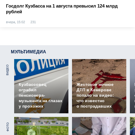
Госдолг Кузбасса на 1 августа превысил 124 млрд
рублей
вчера, 15:02
231
МУЛЬТИМЕДИА
ВИДЕО
Кузбассовец
Жестокое ночное
ограбил
ДТП в Кемерове
пенсионера-
попало на видео:
музыканта на глазах
что известно
у прохожих
о пострадавших
ФОТО