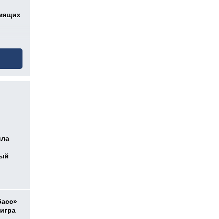
мящих
ила
ный
басс»
 игра