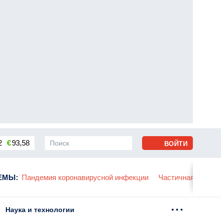
2
€
93,58
ВОЙТИ
сса
ЕМЫ
:
Пандемия коронавирусной инфекции
Частичная мобили
Наука и технологии