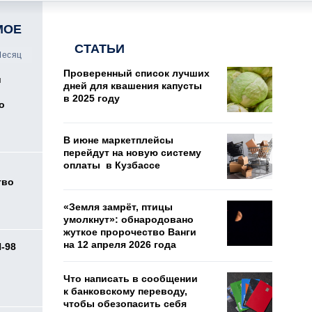
МОЕ
СТАТЬИ
есяц
Проверенный список лучших
и
дней для квашения капусты
в 2025 году
о
В июне маркетплейсы
перейдут на новую систему
оплаты в Кузбассе
тво
«Земля замрёт, птицы
умолкнут»: обнародовано
жуткое пророчество Ванги
на 12 апреля 2026 года
И-98
ь
Что написать в сообщении
к банковскому переводу,
чтобы обезопасить себя