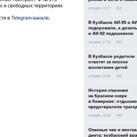
ах и свободных территориях
сегодня, 17:17
112
сти в
Telegram-канале
,
В Кузбассе АИ-95 и А
подорожали, а дизел
и АИ-92 подешевели
сегодня, 17:02
330
В Кузбассе родители
ответят за плохое
воспитание детей
сегодня, 16:56
146
История спасения
на Красном озере
в Кемерове: отдыха
предотвратили траге
сегодня, 15:48
146
Опасные чаи и жестка
диета: кузбасский вр