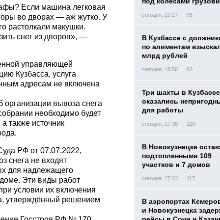
под колесами грузови
рафы? Если машина легковая
сегодня, 19:27
93
горы во дворах — аж жутко. У
го растолкали макушки.
зить снег из дворов», —
В Кузбассе с должник
по алиментам взыскал
млрд рублей
ленной управляющей
сегодня, 18:50
83
ию Кузбасса, услуга
анным адресам не включена
Три шахты в Кузбассе
оказались непригодн
б организации вывоза снега
для работы
собрании необходимо будет
 а также источник
сегодня, 17:38
120
рода.
В Новокузнецке оста
уда РФ от 07.07.2022,
подтопленными 109
з снега не входят
участков и 7 домов
ых для надлежащего
сегодня, 17:23
117
доме. Эти виды работ
при условии их включения
а, утверждённый решением
В аэропортах Кемеро
и Новокузнецка заде
ление Госстроя РФ № 170
рейсы в Сочи и Казан