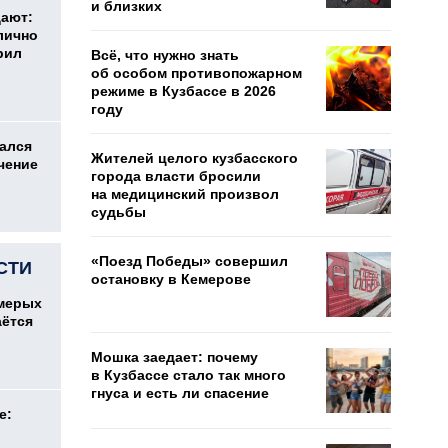
и близких
дают:
лично
рил
Всё, что нужно знать
об особом противопожарном
режиме в Кузбассе в 2026
году
ался
Жителей целого кузбасского
чение
города власти бросили
на медицинский произвол
судьбы
«Поезд Победы» совершил
СТИ
остановку в Кемерове
емерых
аётся
Мошка заедает: почему
в Кузбассе стало так много
гнуса и есть ли спасение
е: