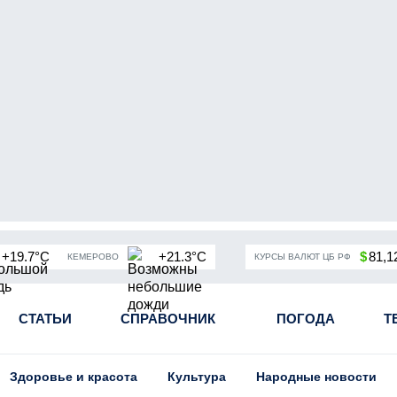
+19.7°C
+21.3°C
$
81,1
КЕМЕРОВО
КУРСЫ ВАЛЮТ ЦБ РФ
чная мобилизация в России
СТАТЬИ
СПРАВОЧНИК
Угольная промышленность Кузба
ПОГОДА
Т
Здоровье и красота
Культура
Народные новости