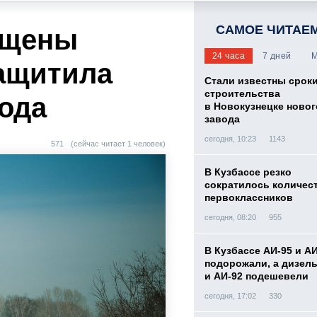
САМОЕ ЧИТАЕ
ущены
24 часа
7 дней
М
защитила
Стали известны срок
строительства
ода
в Новокузнецке новог
завода
сегодня, 10:23
1143
571
(сейчас читает 1 человек)
В Кузбассе резко
сократилось количес
первоклассников
сегодня, 08:20
955
В Кузбассе АИ-95 и А
подорожали, а дизел
и АИ-92 подешевели
сегодня, 17:02
330