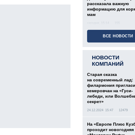
рассказала важную
информацию для кор
мам
сегодня, 15:14
155
ВСЕ НОВОСТИ
НОВОСТИ
КОМПАНИЙ
Старая сказка
на современный лад:
филармония приглас
кемеровчан на «Гуси-
лебеди, или Волшеб
секрет»
24.12.2024 15:47
12479
На «Европе Плюс Куз
проходит новогодняя