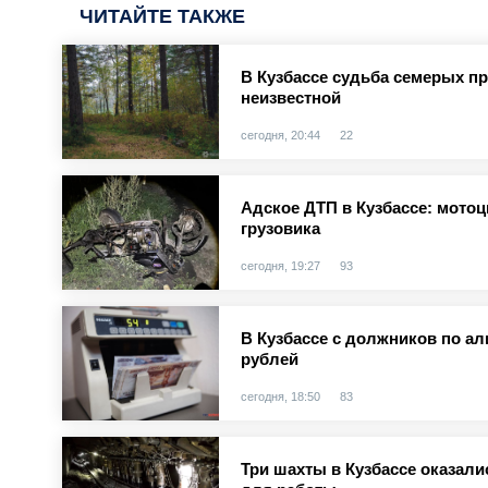
ЧИТАЙТЕ ТАКЖЕ
В Кузбассе судьба семерых п
неизвестной
сегодня, 20:44
22
Адское ДТП в Кузбассе: мотоц
грузовика
сегодня, 19:27
93
В Кузбассе с должников по а
рублей
сегодня, 18:50
83
Три шахты в Кузбассе оказал