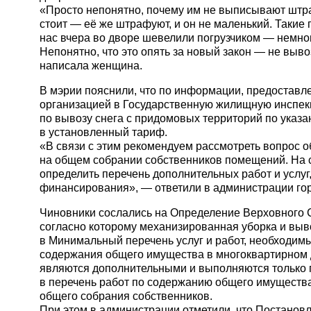
«Просто непонятно, почему им не выписывают шт
стоит — её же штрафуют, и он не маленький. Такие 
нас вчера во дворе шевелили погрузчиком — немно
Непонятно, что это опять за новый закон — не выво
написала женщина.
В мэрии пояснили, что по информации, предостав
организацией в Государственную жилищную инспекц
по вывозу снега с придомовых территорий по указ
в установленный тариф.
«В связи с этим рекомендуем рассмотреть вопрос о
на общем собрании собственников помещений. На 
определить перечень дополнительных работ и услуг,
финансирования», — ответили в администрации го
Чиновники сослались на Определение Верховного С
согласно которому механизированная уборка и выво
в Минимальный перечень услуг и работ, необходим
содержания общего имущества в многоквартирном 
являются дополнительными и выполняются только 
в перечень работ по содержанию общего имуществ
общего собрания собственников.
При этом в администрации отметили, что Постанов