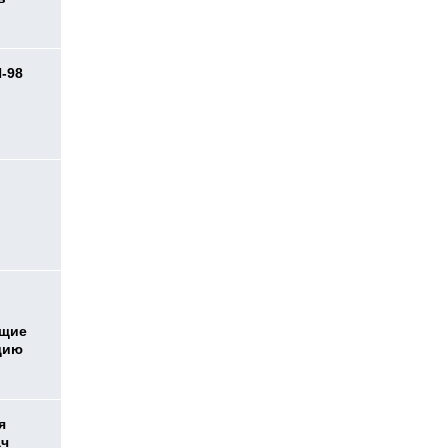
И-98
ь
ющие
дию
я
ач