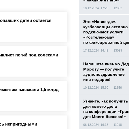
«Мандарин Party»
18.12.2024 17:29
12332
ропавших детей остаётся
Это «Навсегда»:
кузбассовцы активно
подключают услуги
«Ростелекома»
по фиксированной це
17.12.2024 14:49
13099
иклист погиб под колесами
Напишите письмо Дед
Морозу — получите
аудиопоздравление
или подарок!
10.12.2024 15:30
11856
лиментам взыскали 1,5 млрд
Узнайте, как получить
для своего дела
на конференции «Гра
для Моего бизнеса!»
ись непригодными
06.12.2024 16:18
11918