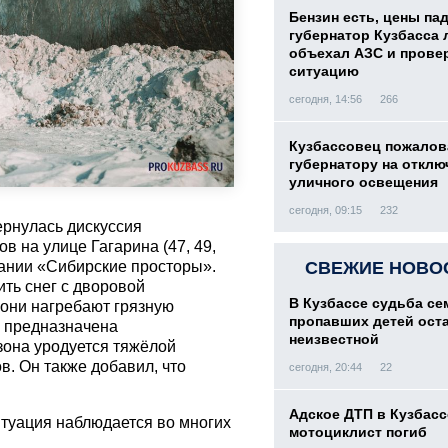
Бензин есть, цены па
губернатор Кузбасса 
объехал АЗС и прове
ситуацию
сегодня, 14:56
266
Кузбассовец пожалов
губернатору на отклю
уличного освещения
сегодня, 09:15
232
ернулась дискуссия
 на улице Гагарина (47, 49,
ании «Сибирские просторы».
СВЕЖИЕ НОВО
ить снег с дворовой
В Кузбассе судьба с
 они нагребают грязную
пропавших детей ост
е предназначена
неизвестной
зона уродуется тяжёлой
. Он также добавил, что
сегодня, 20:44
22
Адское ДТП в Кузбасс
итуация наблюдается во многих
мотоциклист погиб