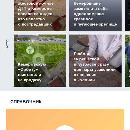
Жестокое ночное
Кемеровчане
ДТП в Кемерове
заметили в небе
попало на видео:
одновременно
что известно
красивое
о пострадавших
и пугающее зрелище
ФОТО
Любовь
за решёткой:
Кемеровскую
в Кузбассе сразу
«Орбиту»
две пары узаконили
выставили
отношения
на продажу
в колонии
СПРАВОЧНИК