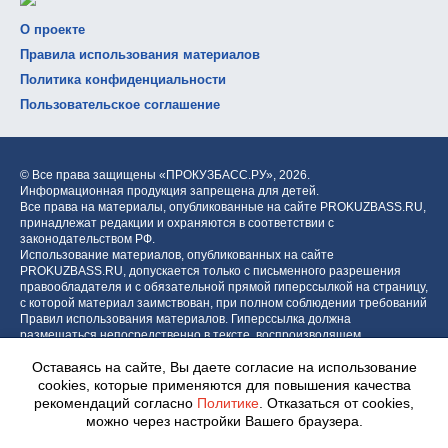
О проекте
Правила использования материалов
Политика конфиденциальности
Пользовательское соглашение
© Все права защищены «ПРОКУЗБАСС.РУ»,
2026.
Информационная продукция запрещена для детей.
Все права на материалы, опубликованные на сайте PROKUZBASS.RU,
принадлежат редакции и охраняются в соответствии с
законодательством РФ.
Использование материалов, опубликованных на сайте
PROKUZBASS.RU, допускается только с письменного разрешения
правообладателя и с обязательной прямой гиперссылкой на страницу,
с которой материал заимствован, при полном соблюдении требований
Правил использования материалов. Гиперссылка должна
размещаться непосредственно в тексте, воспроизводящем
оригинальный материал PROKUZBASS.RU, до или после цитируемого
Оставаясь на сайте, Вы даете согласие на использование
блока.
cookies, которые применяются для повышения качества
рекомендаций согласно
Политике
. Отказаться от cookies,
можно через настройки Вашего браузера.