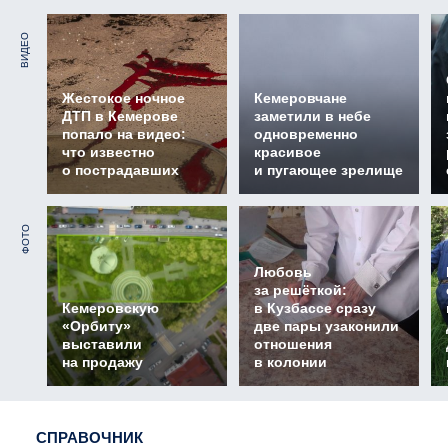
ВИДЕО
Жестокое ночное
Кемеровчане
ДТП в Кемерове
заметили в небе
попало на видео:
одновременно
что известно
красивое
о пострадавших
и пугающее зрелище
ФОТО
Любовь
за решёткой:
Кемеровскую
в Кузбассе сразу
«Орбиту»
две пары узаконили
выставили
отношения
на продажу
в колонии
СПРАВОЧНИК