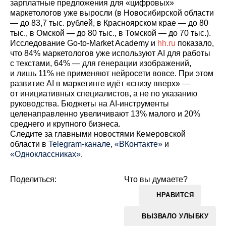
зарплатные предложения для «цифровых»
маркетологов уже выросли (в Новосибирской области
— до 83,7 тыс. рублей, в Красноярском крае — до 80
тыс., в Омской — до 80 тыс., в Томской — до 70 тыс.).
Исследование Go-to-Market Academy и
hh.ru
показало,
что 84% маркетологов уже используют AI для работы
с текстами, 64% — для генерации изображений,
и лишь 11% не применяют нейросети вовсе. При этом
развитие AI в маркетинге идёт «снизу вверх» —
от инициативных специалистов, а не по указанию
руководства. Бюджеты на AI-инструменты
целенаправленно увеличивают 13% малого и 20%
среднего и крупного бизнеса.
Cледите за главными новостями Кемеровской
области в
Telegram-канале
,
«ВКонтакте»
и
«Одноклассниках»
.
Поделиться:
Что вы думаете?
НРАВИТСЯ
ВЫЗВАЛО УЛЫБКУ