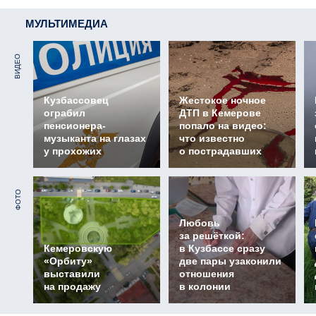
МУЛЬТИМЕДИА
ВИДЕО
Кузбассовец
Жестокое ночное
ограбил
ДТП в Кемерове
пенсионера-
попало на видео:
музыканта на глазах
что известно
у прохожих
о пострадавших
ФОТО
Любовь
за решёткой:
Кемеровскую
в Кузбассе сразу
«Орбиту»
две пары узаконили
выставили
отношения
на продажу
в колонии