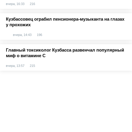
вчера, 16:33
216
Кузбассовец ограбил пенсионера-музыканта на глазах
у прохожих
вчера, 14:43
196
Главный токсиколог Кузбасса развенчал популярный
миф о витамине С
вчера, 13:57
215