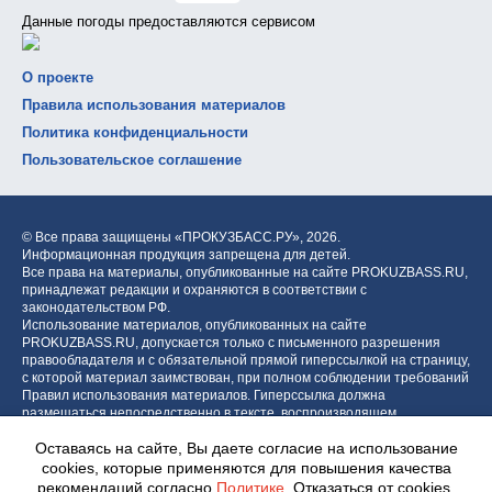
Данные погоды предоставляются сервисом
О проекте
Правила использования материалов
Политика конфиденциальности
Пользовательское соглашение
© Все права защищены «ПРОКУЗБАСС.РУ»,
2026.
Информационная продукция запрещена для детей.
Все права на материалы, опубликованные на сайте PROKUZBASS.RU,
принадлежат редакции и охраняются в соответствии с
законодательством РФ.
Использование материалов, опубликованных на сайте
PROKUZBASS.RU, допускается только с письменного разрешения
правообладателя и с обязательной прямой гиперссылкой на страницу,
с которой материал заимствован, при полном соблюдении требований
Правил использования материалов. Гиперссылка должна
размещаться непосредственно в тексте, воспроизводящем
оригинальный материал PROKUZBASS.RU, до или после цитируемого
Оставаясь на сайте, Вы даете согласие на использование
блока.
cookies, которые применяются для повышения качества
рекомендаций согласно
Политике
. Отказаться от cookies,