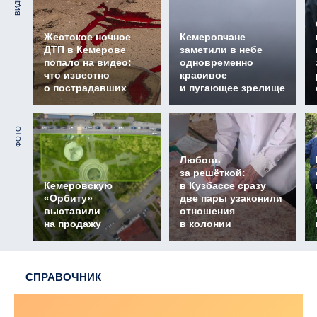
ВИДЕО
Жестокое ночное
Кемеровчане
ДТП в Кемерове
заметили в небе
попало на видео:
одновременно
что известно
красивое
о пострадавших
и пугающее зрелище
ФОТО
Любовь
за решёткой:
Кемеровскую
в Кузбассе сразу
«Орбиту»
две пары узаконили
выставили
отношения
на продажу
в колонии
СПРАВОЧНИК