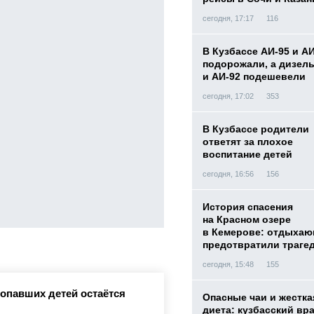
сегодня, 17:17
116
В Кузбассе АИ-95 и А
подорожали, а дизел
и АИ-92 подешевели
сегодня, 17:02
353
В Кузбассе родители
ответят за плохое
воспитание детей
сегодня, 16:56
156
История спасения
на Красном озере
в Кемерове: отдыха
предотвратили траге
сегодня, 15:48
155
ропавших детей остаётся
Опасные чаи и жестка
диета: кузбасский вр