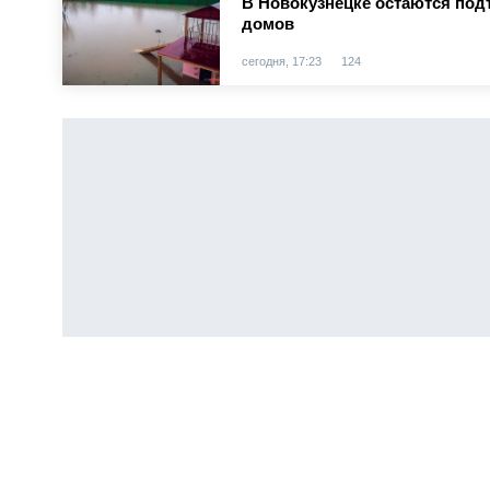
В Новокузнецке остаются под
домов
сегодня, 17:23
124