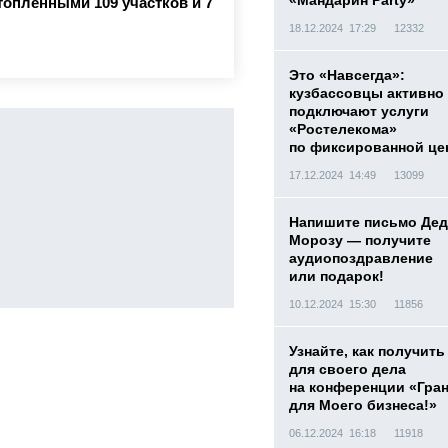
«Мандарин Party»
топленными 109 участков и 7
18.12.2024 17:29
12332
Это «Навсегда»:
кузбассовцы активно
подключают услуги
«Ростелекома»
по фиксированной це
17.12.2024 14:49
13099
Напишите письмо Дед
Морозу — получите
аудиопоздравление
или подарок!
10.12.2024 15:30
11856
Узнайте, как получить
для своего дела
на конференции «Гра
для Моего бизнеса!»
06.12.2024 16:18
11918