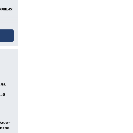
мящих
ила
ный
басс»
 игра