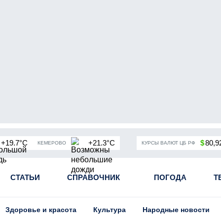
+19.7°C
+21.3°C
$
80,9
КЕМЕРОВО
КУРСЫ ВАЛЮТ ЦБ РФ
чная мобилизация в России
СТАТЬИ
СПРАВОЧНИК
Угольная промышленность Кузба
ПОГОДА
Т
Здоровье и красота
Культура
Народные новости