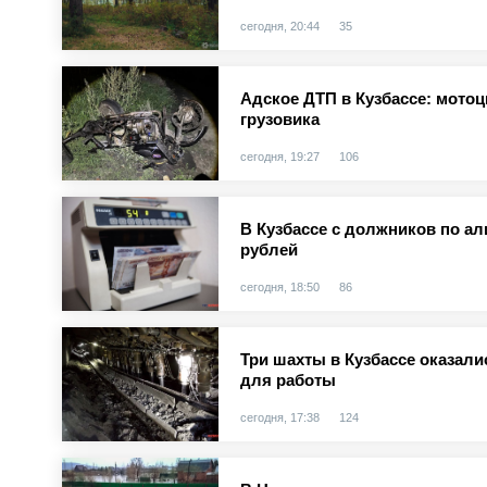
сегодня, 20:44
35
Адское ДТП в Кузбассе: мотоц
грузовика
сегодня, 19:27
106
В Кузбассе с должников по а
рублей
сегодня, 18:50
86
Три шахты в Кузбассе оказал
для работы
сегодня, 17:38
124