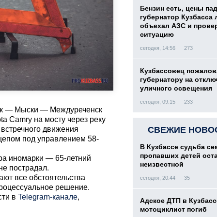
Бензин есть, цены па
губернатор Кузбасса 
объехал АЗС и прове
ситуацию
сегодня, 14:56
273
Кузбассовец пожалов
губернатору на отклю
уличного освещения
сегодня, 09:15
233
ецк — Мыски — Междуреченск
ta Camry на мосту через реку
 встречного движения
СВЕЖИЕ НОВО
рицепом под управлением 58-
В Кузбассе судьба с
пропавших детей ост
ра иномарки — 65-летний
неизвестной
не пострадал.
ают все обстоятельства
сегодня, 20:44
35
процессуальное решение.
сти в
Telegram-канале
,
Адское ДТП в Кузбасс
мотоциклист погиб