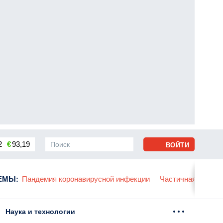
2
€
93,19
ВОЙТИ
сса
ЕМЫ
:
Пандемия коронавирусной инфекции
Частичная мобили
Наука и технологии