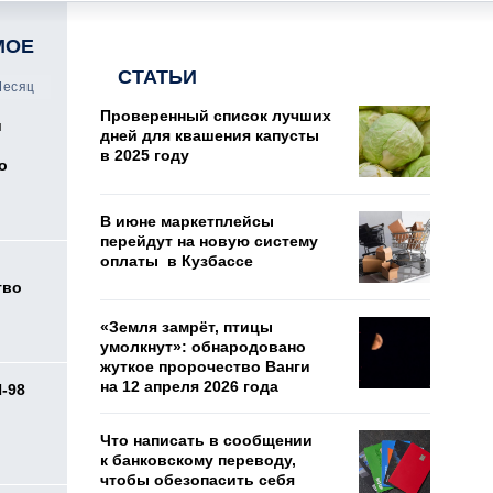
МОЕ
СТАТЬИ
есяц
Проверенный список лучших
и
дней для квашения капусты
в 2025 году
о
В июне маркетплейсы
перейдут на новую систему
оплаты в Кузбассе
тво
«Земля замрёт, птицы
умолкнут»: обнародовано
жуткое пророчество Ванги
на 12 апреля 2026 года
И-98
ь
Что написать в сообщении
к банковскому переводу,
чтобы обезопасить себя