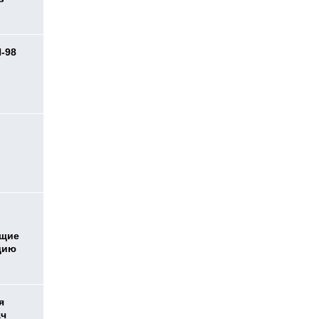
И-98
ь
ющие
дию
я
ач