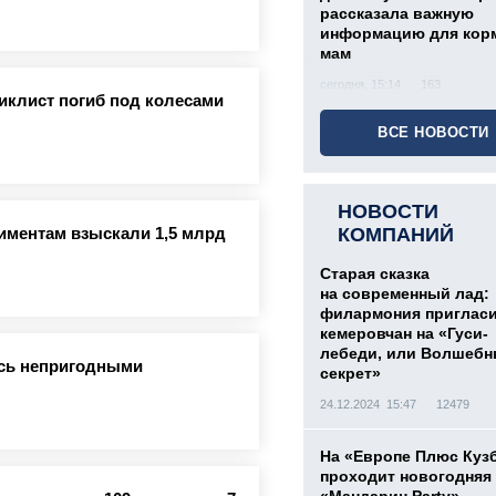
рассказала важную
информацию для кор
мам
сегодня, 15:14
163
иклист погиб под колесами
ВСЕ НОВОСТИ
НОВОСТИ
лиментам взыскали 1,5 млрд
КОМПАНИЙ
Старая сказка
на современный лад:
филармония приглас
кемеровчан на «Гуси-
лебеди, или Волшеб
ись непригодными
секрет»
24.12.2024 15:47
12479
На «Европе Плюс Куз
проходит новогодняя