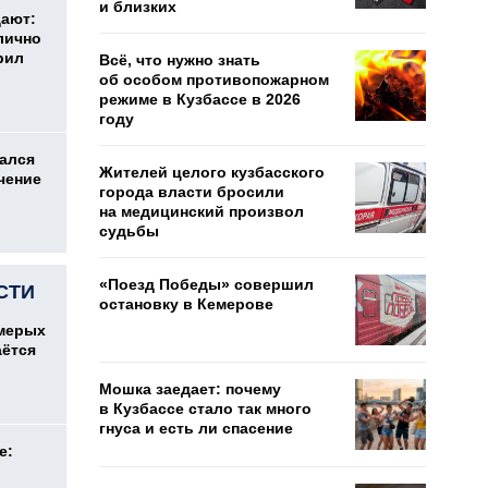
и близких
дают:
лично
рил
Всё, что нужно знать
об особом противопожарном
режиме в Кузбассе в 2026
году
ался
Жителей целого кузбасского
чение
города власти бросили
на медицинский произвол
судьбы
«Поезд Победы» совершил
СТИ
остановку в Кемерове
емерых
аётся
Мошка заедает: почему
в Кузбассе стало так много
гнуса и есть ли спасение
е: