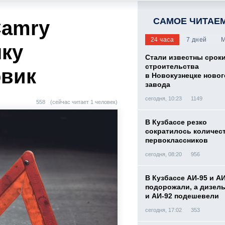
САМОЕ ЧИТАЕ
Camry
24 часа
7 дней
М
чку
Стали известны срок
строительства
овик
в Новокузнецке новог
завода
сегодня, 10:23
1149
558
(сейчас читает 1 человек)
В Кузбассе резко
сократилось количес
первоклассников
сегодня, 08:20
956
В Кузбассе АИ-95 и А
подорожали, а дизел
и АИ-92 подешевели
сегодня, 17:02
353