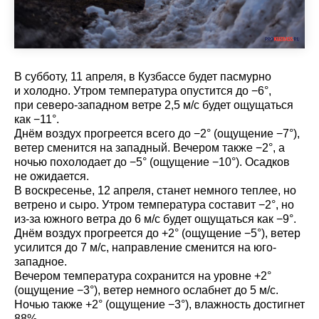
В субботу, 11 апреля, в Кузбассе будет пасмурно
и холодно. Утром температура опустится до −6°,
при северо-западном ветре 2,5 м/с будет ощущаться
как −11°.
Днём воздух прогреется всего до −2° (ощущение −7°),
ветер сменится на западный. Вечером также −2°, а
ночью похолодает до −5° (ощущение −10°). Осадков
не ожидается.
В воскресенье, 12 апреля, станет немного теплее, но
ветрено и сыро. Утром температура составит −2°, но
из-за южного ветра до 6 м/с будет ощущаться как −9°.
Днём воздух прогреется до +2° (ощущение −5°), ветер
усилится до 7 м/с, направление сменится на юго-
западное.
Вечером температура сохранится на уровне +2°
(ощущение −3°), ветер немного ослабнет до 5 м/с.
Ночью также +2° (ощущение −3°), влажность достигнет
88%.