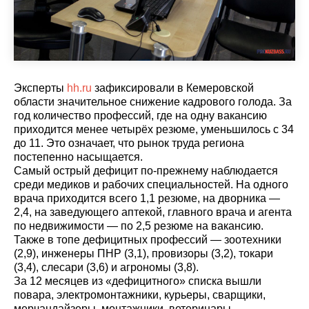
Эксперты
hh.ru
зафиксировали в Кемеровской
области значительное снижение кадрового голода. За
год количество профессий, где на одну вакансию
приходится менее четырёх резюме, уменьшилось с 34
до 11. Это означает, что рынок труда региона
постепенно насыщается.
Самый острый дефицит по-прежнему наблюдается
среди медиков и рабочих специальностей. На одного
врача приходится всего 1,1 резюме, на дворника —
2,4, на заведующего аптекой, главного врача и агента
по недвижимости — по 2,5 резюме на вакансию.
Также в топе дефицитных профессий — зоотехники
(2,9), инженеры ПНР (3,1), провизоры (3,2), токари
(3,4), слесари (3,6) и агрономы (3,8).
За 12 месяцев из «дефицитного» списка вышли
повара, электромонтажники, курьеры, сварщики,
мерчандайзеры, монтажники, ветеринары,