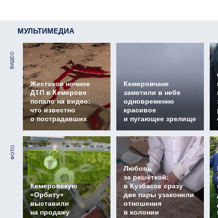
МУЛЬТИМЕДИА
ВИДЕО
Жестокое ночное
Кемеровчане
ДТП в Кемерове
заметили в небе
попало на видео:
одновременно
что известно
красивое
о пострадавших
и пугающее зрелище
ФОТО
Любовь
за решёткой:
Кемеровскую
в Кузбассе сразу
«Орбиту»
две пары узаконили
выставили
отношения
на продажу
в колонии