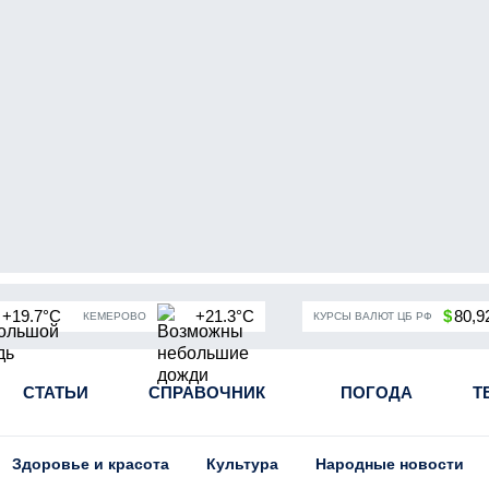
+19.7°C
+21.3°C
$
80,9
КЕМЕРОВО
КУРСЫ ВАЛЮТ ЦБ РФ
чная мобилизация в России
СТАТЬИ
СПРАВОЧНИК
Угольная промышленность Кузба
ПОГОДА
Т
Здоровье и красота
Культура
Народные новости