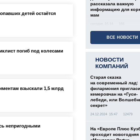
рассказала важную
информацию для кор
ропавших детей остаётся
мам
сегодня, 15:14
166
ВСЕ НОВОСТИ
иклист погиб под колесами
НОВОСТИ
КОМПАНИЙ
Старая сказка
на современный лад:
лиментам взыскали 1,5 млрд
филармония приглас
кемеровчан на «Гуси-
лебеди, или Волшеб
секрет»
24.12.2024 15:47
12479
ись непригодными
На «Европе Плюс Куз
проходит новогодняя