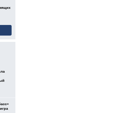
мящих
ила
ный
басс»
 игра