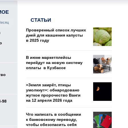
МОЕ
СТАТЬИ
есяц
Проверенный список лучших
и
дней для квашения капусты
в 2025 году
о
В июне маркетплейсы
перейдут на новую систему
оплаты в Кузбассе
тво
«Земля замрёт, птицы
умолкнут»: обнародовано
жуткое пророчество Ванги
на 12 апреля 2026 года
И-98
ь
Что написать в сообщении
к банковскому переводу,
чтобы обезопасить себя