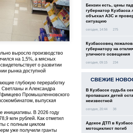
Бензин есть, цены па
губернатор Кузбасса 
объехал АЗС и прове
ситуацию
сегодня, 14:56
275
Кузбассовец пожалов
губернатору на отклю
тельно выросло производство
уличного освещения
чился на 1,5%, а мясных
сегодня, 09:15
234
свидетельствует о развитии
нии рынка доступной
СВЕЖИЕ НОВО
ающие глубокую переработку
с Светланы и Александра
В Кузбассе судьба с
 Уфимцево Промышленновского
пропавших детей ост
ясокомбинатом, выпуская
неизвестной
сегодня, 20:44
38
 инициативы. В 2026 году
8,9 млн рублей. Как отметил
Адское ДТП в Кузбасс
кты с полным циклом
мотоциклист погиб
ферм уже получили гранты