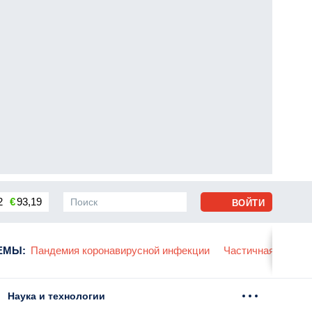
2
€
93,19
ВОЙТИ
сса
ЕМЫ
:
Пандемия коронавирусной инфекции
Частичная мобили
Наука и технологии