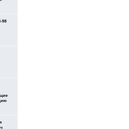
И-98
ь
ющие
дию
я
ач