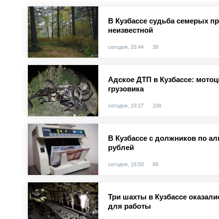
В Кузбассе судьба семерых п
неизвестной
сегодня, 20:44
38
Адское ДТП в Кузбассе: мотоц
грузовика
сегодня, 19:27
108
В Кузбассе с должников по а
рублей
сегодня, 18:50
88
Три шахты в Кузбассе оказал
для работы