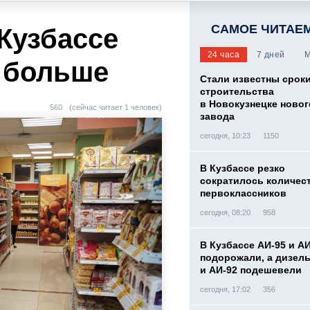
САМОЕ ЧИТАЕ
Кузбассе
24 часа
7 дней
М
 больше
Стали известны срок
строительства
в Новокузнецке новог
560
(сейчас читает 1 человек)
завода
сегодня, 10:23
1150
В Кузбассе резко
сократилось количес
первоклассников
сегодня, 08:20
958
В Кузбассе АИ-95 и А
подорожали, а дизел
и АИ-92 подешевели
сегодня, 17:02
356