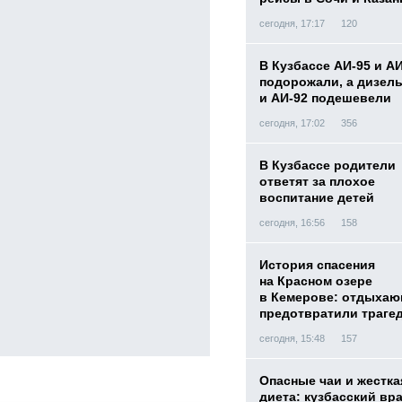
сегодня, 17:17
120
В Кузбассе АИ-95 и А
подорожали, а дизел
и АИ-92 подешевели
сегодня, 17:02
356
В Кузбассе родители
ответят за плохое
воспитание детей
сегодня, 16:56
158
История спасения
на Красном озере
в Кемерове: отдыха
предотвратили траге
сегодня, 15:48
157
Опасные чаи и жестка
диета: кузбасский вр