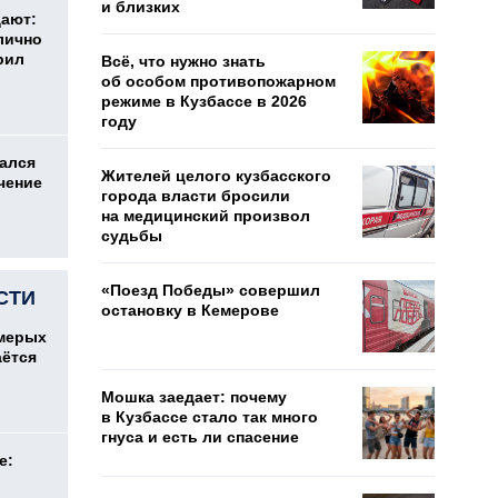
и близких
дают:
лично
рил
Всё, что нужно знать
об особом противопожарном
режиме в Кузбассе в 2026
году
ался
Жителей целого кузбасского
чение
города власти бросили
на медицинский произвол
судьбы
«Поезд Победы» совершил
СТИ
остановку в Кемерове
емерых
аётся
Мошка заедает: почему
в Кузбассе стало так много
гнуса и есть ли спасение
е: