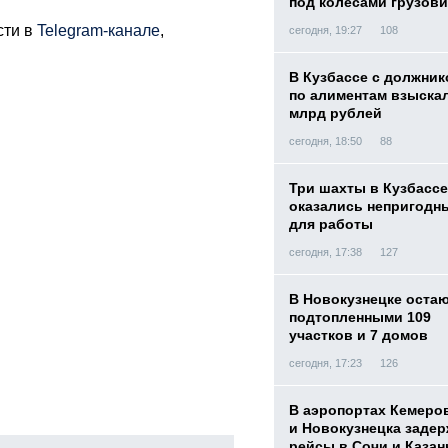
под колесами грузови
сти в
Telegram-канале
,
сегодня, 19:27
108
В Кузбассе с должник
по алиментам взыскал
млрд рублей
сегодня, 18:50
88
Три шахты в Кузбассе
оказались непригодн
для работы
сегодня, 17:38
127
В Новокузнецке оста
подтопленными 109
участков и 7 домов
сегодня, 17:23
126
В аэропортах Кемеро
и Новокузнецка заде
рейсы в Сочи и Казан