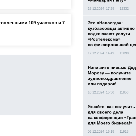
«Мандарин Party»
18.12.2024 17:29
12332
топленными 109 участков и 7
Это «Навсегда»:
кузбассовцы активно
подключают услуги
«Ростелекома»
по фиксированной це
17.12.2024 14:49
13099
Напишите письмо Дед
Морозу — получите
аудиопоздравление
или подарок!
10.12.2024 15:30
11856
Узнайте, как получить
для своего дела
на конференции «Гра
для Моего бизнеса!»
06.12.2024 16:18
11918