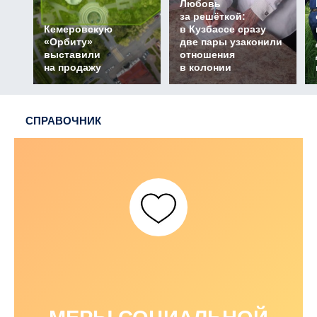
Любовь
за решёткой:
Кемеровскую
в Кузбассе сразу
«Орбиту»
две пары узаконили
выставили
отношения
на продажу
в колонии
СПРАВОЧНИК