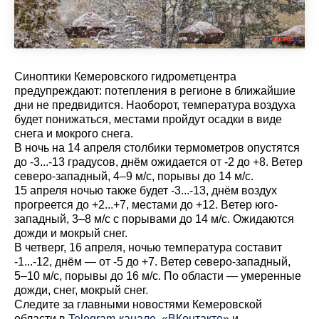
Синоптики Кемеровского гидрометцентра
предупреждают: потепления в регионе в ближайшие
дни не предвидится. Наоборот, температура воздуха
будет понижаться, местами пройдут осадки в виде
снега и мокрого снега.
В ночь на 14 апреля столбики термометров опустятся
до -3...-13 градусов, днём ожидается от -2 до +8. Ветер
северо-западный, 4–9 м/с, порывы до 14 м/с.
15 апреля ночью также будет -3...-13, днём воздух
прогреется до +2...+7, местами до +12. Ветер юго-
западный, 3–8 м/с с порывами до 14 м/с. Ожидаются
дожди и мокрый снег.
В четверг, 16 апреля, ночью температура составит
-1...-12, днём — от -5 до +7. Ветер северо-западный,
5–10 м/с, порывы до 16 м/с. По области — умеренные
дожди, снег, мокрый снег.
Cледите за главными новостями Кемеровской
области в
Telegram-канале
,
«ВКонтакте»
и