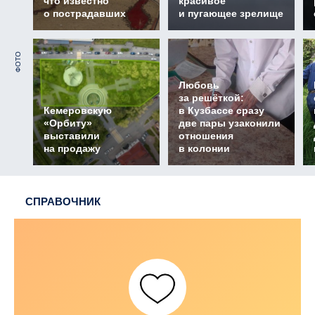
что известно
красивое
о пострадавших
и пугающее зрелище
ФОТО
Любовь
за решёткой:
Кемеровскую
в Кузбассе сразу
«Орбиту»
две пары узаконили
выставили
отношения
на продажу
в колонии
СПРАВОЧНИК