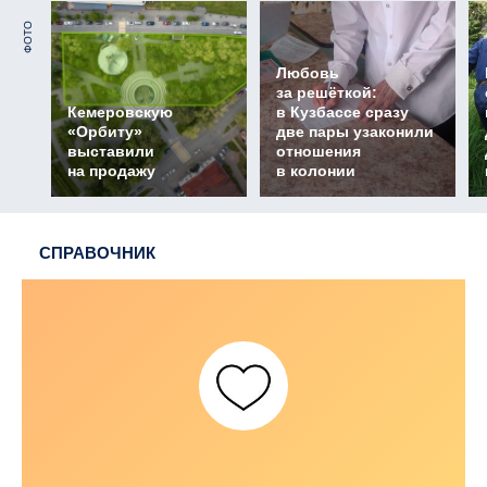
ФОТО
Любовь
за решёткой:
Кемеровскую
в Кузбассе сразу
«Орбиту»
две пары узаконили
выставили
отношения
на продажу
в колонии
СПРАВОЧНИК