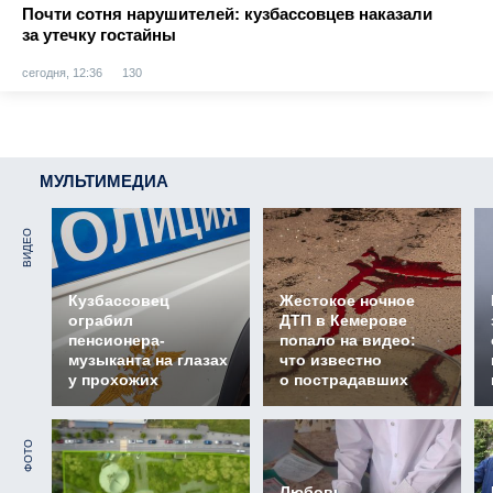
Почти сотня нарушителей: кузбассовцев наказали
за утечку гостайны
сегодня, 12:36
130
МУЛЬТИМЕДИА
ВИДЕО
Кузбассовец
Жестокое ночное
ограбил
ДТП в Кемерове
пенсионера-
попало на видео:
музыканта на глазах
что известно
у прохожих
о пострадавших
ФОТО
Любовь