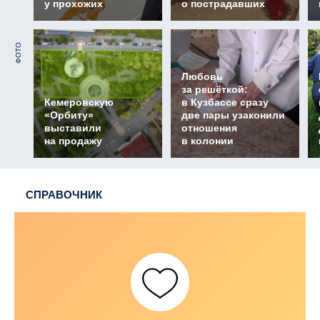
у прохожих
о пострадавших
ФОТО
Любовь
за решёткой:
Кемеровскую
в Кузбассе сразу
«Орбиту»
две пары узаконили
выставили
отношения
на продажу
в колонии
СПРАВОЧНИК