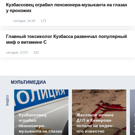
Кузбассовец ограбил пенсионера-музыканта на глазах
у прохожих
сегодня, 14:43
173
Главный токсиколог Кузбасса развенчал популярный
миф о витамине С
сегодня, 13:57
192
МУЛЬТИМЕДИА
ВИДЕО
Кузбассовец
Жестокое ночное
ограбил
ДТП в Кемерове
пенсионера-
попало на видео:
музыканта на глазах
что известно