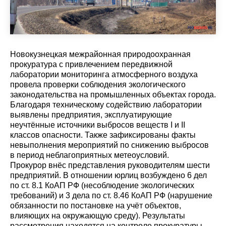
Новокузнецкая межрайонная природоохранная
прокуратура с привлечением передвижной
лаборатории мониторинга атмосферного воздуха
провела проверки соблюдения экологического
законодательства на промышленных объектах города.
Благодаря техническому содействию лаборатории
выявлены предприятия, эксплуатирующие
неучтённые источники выбросов веществ I и II
классов опасности. Также зафиксированы факты
невыполнения мероприятий по снижению выбросов
в период неблагоприятных метеоусловий.
Прокурор внёс представления руководителям шести
предприятий. В отношении юрлиц возбуждено 6 дел
по ст. 8.1 КоАП РФ (несоблюдение экологических
требований) и 3 дела по ст. 8.46 КоАП РФ (нарушение
обязанности по постановке на учёт объектов,
влияющих на окружающую среду). Результаты
рассмотрения находятся на контроле прокуратуры.