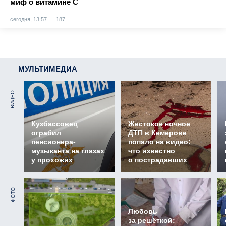
миф о витамине С
сегодня, 13:57
187
МУЛЬТИМЕДИА
ВИДЕО
Кузбассовец
Жестокое ночное
ограбил
ДТП в Кемерове
пенсионера-
попало на видео:
музыканта на глазах
что известно
у прохожих
о пострадавших
ФОТО
Любовь
за решёткой: