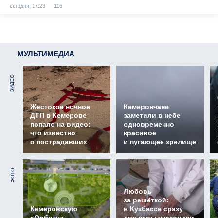
сегодня, 17:23
116
МУЛЬТИМЕДИА
ВИДЕО
Жестокое ночное
Кемеровчане
ДТП в Кемерове
заметили в небе
попало на видео:
одновременно
что известно
красивое
о пострадавших
и пугающее зрелище
ФОТО
Любовь
за решёткой:
Кемеровскую
в Кузбассе сразу
«Орбиту»
две пары узаконили