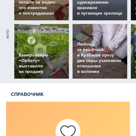
попало на видео:
одновременно
что известно
красивое
о пострадавших
и пугающее зрелище
ФОТО
Любовь
за решёткой:
Кемеровскую
в Кузбассе сразу
«Орбиту»
две пары узаконили
выставили
отношения
на продажу
в колонии
СПРАВОЧНИК