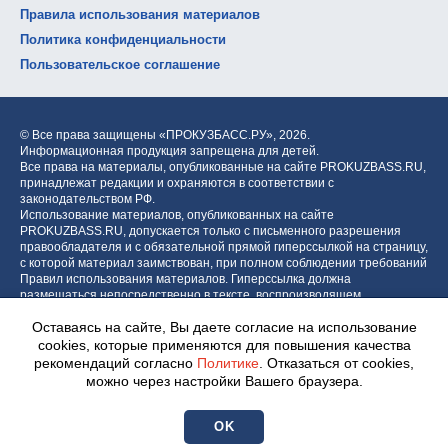
Правила использования материалов
Политика конфиденциальности
Пользовательское соглашение
© Все права защищены «ПРОКУЗБАСС.РУ»,
2026.
Информационная продукция запрещена для детей.
Все права на материалы, опубликованные на сайте PROKUZBASS.RU,
принадлежат редакции и охраняются в соответствии с
законодательством РФ.
Использование материалов, опубликованных на сайте
PROKUZBASS.RU, допускается только с письменного разрешения
правообладателя и с обязательной прямой гиперссылкой на страницу,
с которой материал заимствован, при полном соблюдении требований
Правил использования материалов. Гиперссылка должна
размещаться непосредственно в тексте, воспроизводящем
оригинальный материал PROKUZBASS.RU, до или после цитируемого
Оставаясь на сайте, Вы даете согласие на использование
блока.
cookies, которые применяются для повышения качества
рекомендаций согласно
Политике
. Отказаться от cookies,
можно через настройки Вашего браузера.
Разработка портала:
Центр интернет-проектов «МОЁ!»
OK