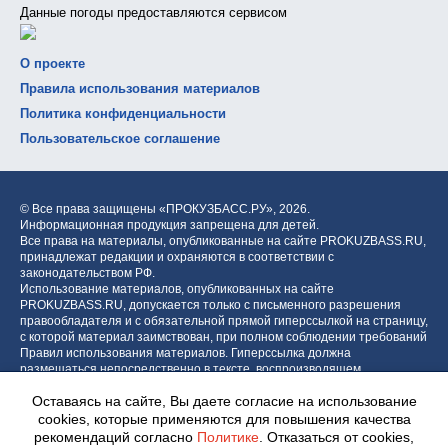
Данные погоды предоставляются сервисом
О проекте
Правила использования материалов
Политика конфиденциальности
Пользовательское соглашение
© Все права защищены «ПРОКУЗБАСС.РУ»,
2026.
Информационная продукция запрещена для детей.
Все права на материалы, опубликованные на сайте PROKUZBASS.RU,
принадлежат редакции и охраняются в соответствии с
законодательством РФ.
Использование материалов, опубликованных на сайте
PROKUZBASS.RU, допускается только с письменного разрешения
правообладателя и с обязательной прямой гиперссылкой на страницу,
с которой материал заимствован, при полном соблюдении требований
Правил использования материалов. Гиперссылка должна
размещаться непосредственно в тексте, воспроизводящем
оригинальный материал PROKUZBASS.RU, до или после цитируемого
Оставаясь на сайте, Вы даете согласие на использование
блока.
cookies, которые применяются для повышения качества
рекомендаций согласно
Политике
. Отказаться от cookies,