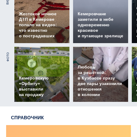
Жестокое ночное
Кемеровчане
ДТП в Кемерове
заметили в небе
попало на видео:
одновременно
что известно
красивое
о пострадавших
и пугающее зрелище
ФОТО
Любовь
за решёткой:
Кемеровскую
в Кузбассе сразу
«Орбиту»
две пары узаконили
выставили
отношения
на продажу
в колонии
СПРАВОЧНИК