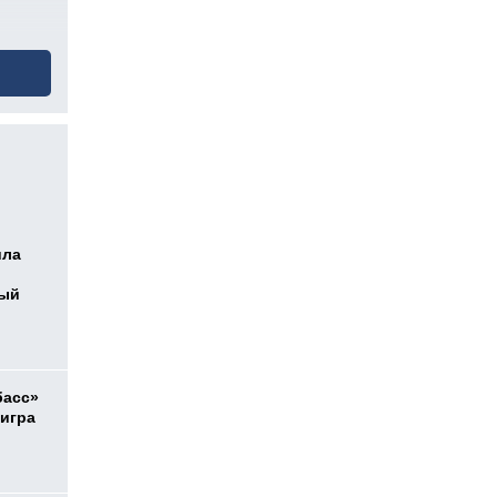
ила
ный
басс»
 игра