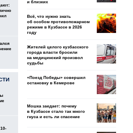
и близких
дают:
лично
рил
Всё, что нужно знать
об особом противопожарном
режиме в Кузбассе в 2026
году
ался
Жителей целого кузбасского
чение
города власти бросили
на медицинский произвол
судьбы
«Поезд Победы» совершил
СТИ
остановку в Кемерове
цы
ме
Мошка заедает: почему
в Кузбассе стало так много
гнуса и есть ли спасение
10-