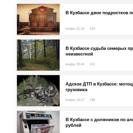
В Кузбассе двое подростков п
вчера, 21:19
134
В Кузбассе судьба семерых п
неизвестной
вчера, 20:44
141
Адское ДТП в Кузбассе: мотоц
грузовика
вчера, 19:27
198
В Кузбассе с должников по а
рублей