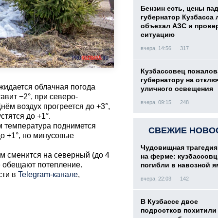
Бензин есть, цены па
губернатор Кузбасса 
объехал АЗС и прове
ситуацию
вчера, 14:56
317
Кузбассовец пожалов
губернатору на отклю
ожидается облачная погода
уличного освещения
авит −2°, при северо-
вчера, 09:15
248
Днём воздух прогреется до +3°,
стятся до +1°.
ом температура поднимется
СВЕЖИЕ НОВО
до +1°, но минусовые
Чудовищная трагедия
м сменится на северный (до 4
на ферме: кузбассов
же обещают потепление.
погибли в навозной я
сти в
Telegram-канале
,
вчера, 22:03
142
В Кузбассе двое
подростков похитили 