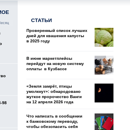
МОЕ
СТАТЬИ
есяц
Проверенный список лучших
и
дней для квашения капусты
в 2025 году
о
В июне маркетплейсы
перейдут на новую систему
оплаты в Кузбассе
тво
«Земля замрёт, птицы
умолкнут»: обнародовано
жуткое пророчество Ванги
на 12 апреля 2026 года
И-98
ь
Что написать в сообщении
к банковскому переводу,
чтобы обезопасить себя