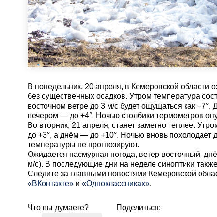
В понедельник, 20 апреля, в Кемеровской области 
без существенных осадков. Утром температура сост
восточном ветре до 3 м/с будет ощущаться как −7°. 
вечером — до +4°. Ночью столбики термометров опу
Во вторник, 21 апреля, станет заметно теплее. Утр
до +3°, а днём — до +10°. Ночью вновь похолодает 
температуры не прогнозируют.
Ожидается пасмурная погода, ветер восточный, днё
м/с). В последующие дни на неделе синоптики так
Cледите за главными новостями Кемеровской обла
«ВКонтакте»
и
«Одноклассниках»
.
Что вы думаете?
Поделиться: