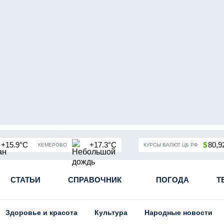
+15.9°C
+17.3°C
$
80,9
КЕМЕРОВО
КУРСЫ ВАЛЮТ ЦБ РФ
чная мобилизация в России
СТАТЬИ
СПРАВОЧНИК
Угольная промышленность Кузба
ПОГОДА
Т
Здоровье и красота
Культура
Народные новости