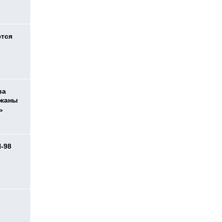
ются
ва
ржаны
ь
И-98
ь