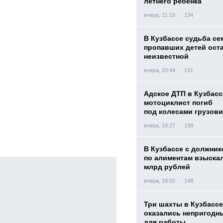
летнего ребенка
вчера, 21:19
134
В Кузбассе судьба с
пропавших детей ост
неизвестной
вчера, 20:44
141
Адское ДТП в Кузбасс
мотоциклист погиб
под колесами грузови
вчера, 19:27
198
В Кузбассе с должник
по алиментам взыскал
млрд рублей
вчера, 18:50
148
Три шахты в Кузбассе
оказались непригодн
для работы