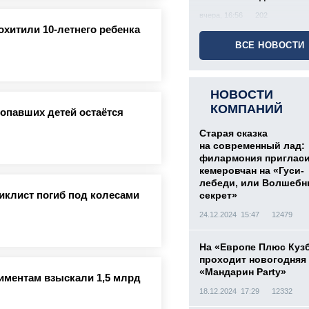
вчера, 16:56
202
охитили 10-летнего ребенка
ВСЕ НОВОСТИ
НОВОСТИ
КОМПАНИЙ
ропавших детей остаётся
Старая сказка
на современный лад:
филармония приглас
кемеровчан на «Гуси-
лебеди, или Волшеб
иклист погиб под колесами
секрет»
24.12.2024 15:47
12479
На «Европе Плюс Куз
проходит новогодняя
«Мандарин Party»
лиментам взыскали 1,5 млрд
18.12.2024 17:29
12332