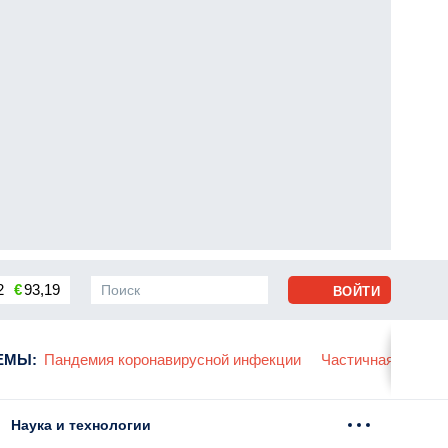
2
€
93,19
ВОЙТИ
сса
ЕМЫ
:
Пандемия коронавирусной инфекции
Частичная мобили
Наука и технологии