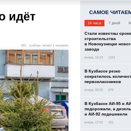
САМОЕ ЧИТАЕ
о идёт
24 часа
7 дней
М
Стали известны срок
строительства
в Новокузнецке новог
581
(сейчас читает 1 человек)
завода
вчера, 10:23
1261
В Кузбассе резко
сократилось количес
первоклассников
вчера, 08:20
978
В Кузбассе АИ-95 и А
подорожали, а дизел
и АИ-92 подешевели
вчера, 17:02
431