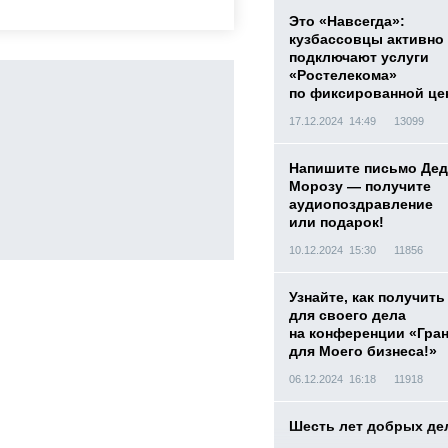
Это «Навсегда»:
кузбассовцы активно
подключают услуги
«Ростелекома»
по фиксированной це
17.12.2024 14:49
13099
Напишите письмо Дед
Морозу — получите
аудиопоздравление
или подарок!
10.12.2024 15:30
11856
Узнайте, как получить
для своего дела
на конференции «Гра
для Моего бизнеса!»
06.12.2024 16:18
11918
Шесть лет добрых де