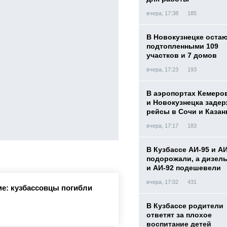
вчера, 17:38
185
В Новокузнецке оста
подтопленными 109
участков и 7 домов
вчера, 17:23
193
В аэропортах Кемеро
и Новокузнецка заде
рейсы в Сочи и Казан
вчера, 17:17
183
В Кузбассе АИ-95 и А
подорожали, а дизел
и АИ-92 подешевели
вчера, 17:02
431
е: кузбассовцы погибли
В Кузбассе родители
ответят за плохое
воспитание детей