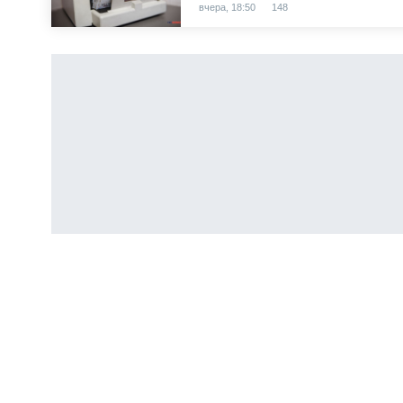
вчера, 18:50
148