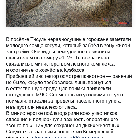
В посёлке Тисуль неравнодушные горожане заметили
молодого самца косули, который забрёл в зону жилой
застройки. Очевидцы немедленно позвонили
спасателям по номеру «112». Те оперативно
связались с министерством лесного комплекса
и охотничьего хозяйства Кузбасса.
Прибывший инспектор осмотрел животное — ранений
не было, косуле требовалось лишь вернуться
в естественную среду. Для поимки привлекли
сотрудников МЧС. Совместными усилиями косулю
поймали, отвезли за пределы населённого пункта
и выпустили недалеко от леса.
В министерстве поблагодарили всех участников
спасения и подчеркнули важность оперативного
звонка по «112» для сохранения диких животных.
Cледите за главными новостями Кемеровской
области в
Telegram-канале
,
«ВКонтакте»
и