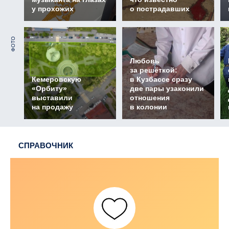
у прохожих
о пострадавших
ФОТО
Любовь
за решёткой:
Кемеровскую
в Кузбассе сразу
«Орбиту»
две пары узаконили
выставили
отношения
на продажу
в колонии
СПРАВОЧНИК