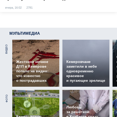
вчера, 16:02
2781
МУЛЬТИМЕДИА
ВИДЕО
Жестокое ночное
Кемеровчане
ДТП в Кемерове
заметили в небе
попало на видео:
одновременно
что известно
красивое
о пострадавших
и пугающее зрелище
ФОТО
Любовь
за решёткой:
Кемеровскую
в Кузбассе сразу