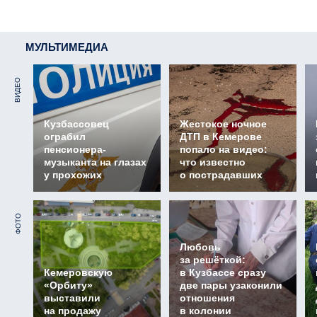
МУЛЬТИМЕДИА
ВИДЕО
Кузбассовец
Жестокое ночное
ограбил
ДТП в Кемерове
пенсионера-
попало на видео:
музыканта на глазах
что известно
у прохожих
о пострадавших
ФОТО
Любовь
за решёткой:
Кемеровскую
в Кузбассе сразу
«Орбиту»
две пары узаконили
выставили
отношения
на продажу
в колонии