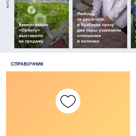
ФОТО
Любовь
за решёткой:
Кемеровскую
в Кузбассе сразу
«Орбиту»
две пары узаконили
выставили
отношения
на продажу
в колонии
СПРАВОЧНИК