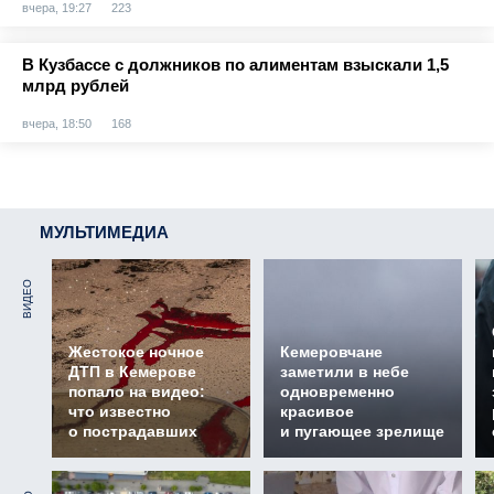
вчера, 19:27
223
В Кузбассе с должников по алиментам взыскали 1,5
млрд рублей
вчера, 18:50
168
МУЛЬТИМЕДИА
ВИДЕО
Жестокое ночное
Кемеровчане
ДТП в Кемерове
заметили в небе
попало на видео:
одновременно
что известно
красивое
о пострадавших
и пугающее зрелище