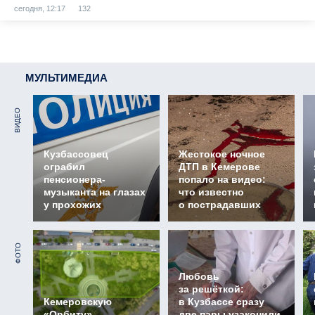
сегодня, 12:17
132
МУЛЬТИМЕДИА
ВИДЕО
Кузбассовец
Жестокое ночное
ограбил
ДТП в Кемерове
пенсионера-
попало на видео:
музыканта на глазах
что известно
у прохожих
о пострадавших
ФОТО
Любовь
за решёткой:
Кемеровскую
в Кузбассе сразу
«Орбиту»
две пары узаконили