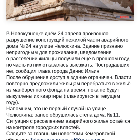
В Новокузнецке днём 24 апреля произошло
разрушение конструкций нежилой части аварийного
дома № 24 на улице Челюскина. Здание признано
непригодным для проживания, uведомления
о расселении жильцы получили ещё в прошлом году,
но часть из них отказалась выезжать. Пострадавших
нет, сообщил глава города Денис Ильин.
После обрушения доступ в здание ограничен. Власти
повторно предложили жильцам перебраться в жильё
из манёвренного фонда на время, пока не будут
выкуплены их квартиры (планируется в текущем
году).
Напомним, это не первый случай на улице
Челюскина: ранее обрушилась стена дома № 11.
Ситуация с расселением аварийного жилья остаётся
на контроле городских властей.
Cледите за главными новостями Кемеровской
области в
Telegram-канале
,
«ВКонтакте»
и