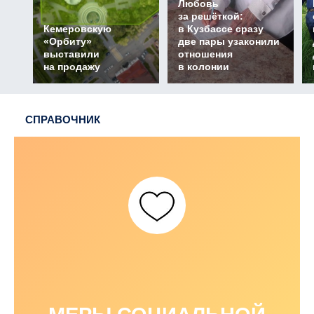
Любовь
за решёткой:
Кемеровскую
в Кузбассе сразу
«Орбиту»
две пары узаконили
выставили
отношения
на продажу
в колонии
СПРАВОЧНИК