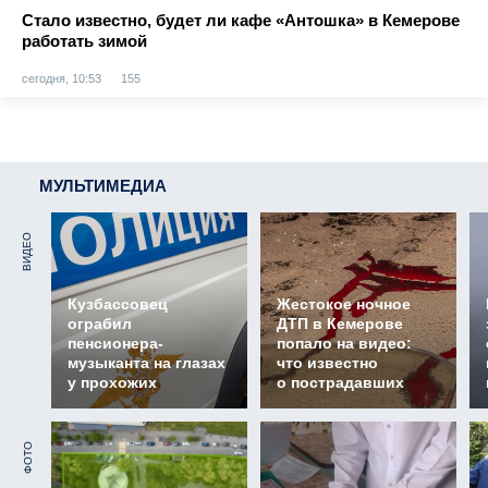
Стало известно, будет ли кафе «Антошка» в Кемерове
работать зимой
сегодня, 10:53
155
МУЛЬТИМЕДИА
ВИДЕО
Кузбассовец
Жестокое ночное
ограбил
ДТП в Кемерове
пенсионера-
попало на видео:
музыканта на глазах
что известно
у прохожих
о пострадавших
ФОТО