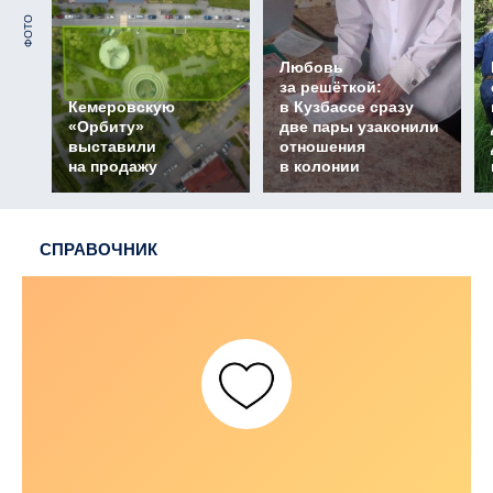
ФОТО
Любовь
за решёткой:
Кемеровскую
в Кузбассе сразу
«Орбиту»
две пары узаконили
выставили
отношения
на продажу
в колонии
СПРАВОЧНИК