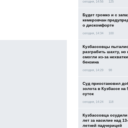
сегодня, 14:56
125
Будет громко и с запа
кемеровчан предупре
о дискомфорте
сегодня, 14:34
100
Кузбассовцы пытали
разграбить шахту, но 
смогли из-за нехватки
бензина
сегодня, 14:29
98
Суд приостановил до
золота в Кузбассе на 
суток
сегодня, 14:24
118
Кузбассовца осудили 
лет за насилие над 13
летней падчерицей