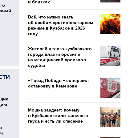
и близких
ого
овный
Всё, что нужно знать
об особом противопожарном
режиме в Кузбассе в 2026
году
Жителей целого кузбасского
города власти бросили
на медицинский произвол
судьбы
СТИ
«Поезд Победы» совершил
остановку в Кемерове
ющие
дию
Мошка заедает: почему
в Кузбассе стало так много
гнуса и есть ли спасение
я
ач