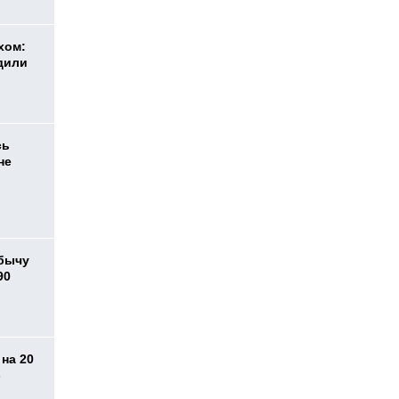
хом:
дили
сь
не
бычу
90
на 20
-