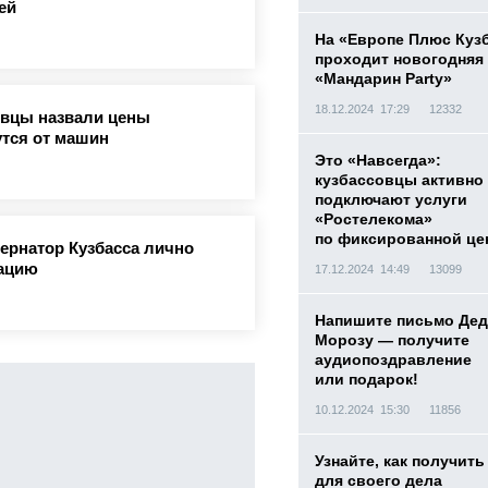
ей
На «Европе Плюс Куз
проходит новогодняя
«Мандарин Party»
18.12.2024 17:29
12332
овцы назвали цены
утся от машин
Это «Навсегда»:
кузбассовцы активно
подключают услуги
«Ростелекома»
по фиксированной це
бернатор Кузбасса лично
уацию
17.12.2024 14:49
13099
Напишите письмо Дед
Морозу — получите
аудиопоздравление
или подарок!
10.12.2024 15:30
11856
Узнайте, как получить
для своего дела