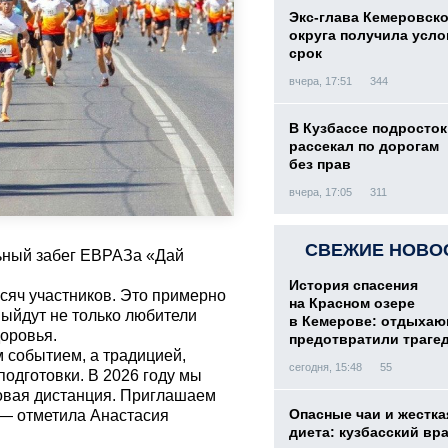
Экс-глава Кемеровск
округа получила усл
срок
вчера, 17:51
344
В Кузбассе подросток
рассекал по дорогам
без прав
вчера, 17:05
311
СВЕЖИЕ НОВО
льный забег ЕВРАЗа «Дай
История спасения
сяч участников. Это примерно
на Красном озере
выйдут не только любители
в Кемерове: отдыха
оровья.
предотвратили траге
м событием, а традицией,
сегодня, 15:48
55
одготовки. В 2026 году мы
овая дистанция. Приглашаем
Опасные чаи и жестка
 — отметила Анастасия
диета: кузбасский вр