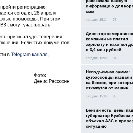
рассказала важную
информацию для кор
 пройти регистрацию
мам
ется сегодня, 28 апреля.
азные промокоды. При этом
сегодня, 15:14
78
ОВЗ смогут участвовать
Директор кемеровско
ить оригинал удостоверения
компании не платил
лючения. Если этих документов
зарплату и накопил д
в 3,4 млн рублей
сти в
Telegram-канале
,
сегодня, 15:08
91
Неподъемная сумма:
Фото:
кузбассовцы назвали
Денис Рассохин
на бензин, при котор
откажутся от машин
сегодня, 15:03
85
Бензин есть, цены па
губернатор Кузбасса 
объехал АЗС и прове
ситуацию