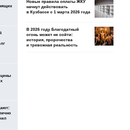
Новые правила оплаты ЖКУ
мящих
начнут действовать
в Кузбассе с 1 марта 2026 года
В 2026 году Благодатный
й
огонь может не сойти:
история, пророчества
олг
и тревожная реальность
 цены
ых
дают:
лично
рил