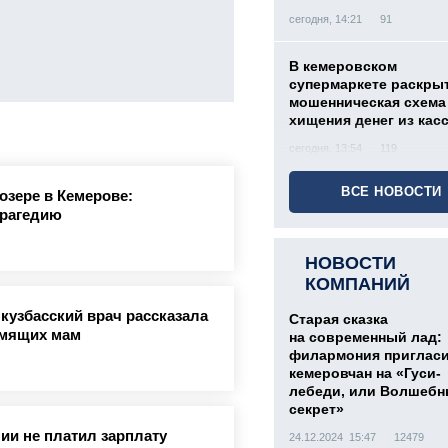
сегодня, 14:21
91
В кемеровском
супермаркете раскры
мошенническая схема
хищения денег из кас
сегодня, 13:54
119
ВСЕ НОВОСТИ
озере в Кемерове:
трагедию
НОВОСТИ
КОМПАНИЙ
 кузбасский врач рассказала
Старая сказка
мящих мам
на современный лад:
филармония приглас
кемеровчан на «Гуси-
лебеди, или Волшеб
секрет»
ии не платил зарплату
24.12.2024 15:47
12479