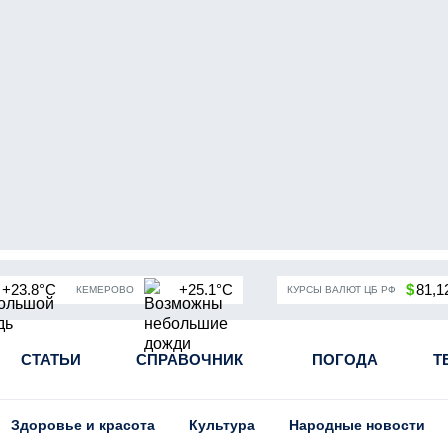
+23.8°C
+25.1°C
$
81,1
КЕМЕРОВО
КУРСЫ ВАЛЮТ ЦБ РФ
 России
СТАТЬИ
Угольная промышленность Кузбасса
СПРАВОЧНИК
ПОГОДА
Пандемия кор
Т
Здоровье и красота
Культура
Народные новости