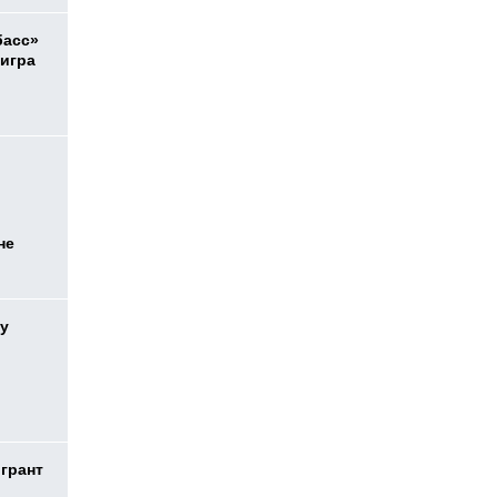
басс»
 игра
не
у
 грант