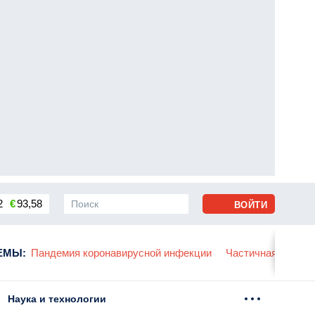
2
€
93,58
ВОЙТИ
онавирусной инфекции
ЕМЫ
:
Частичная мобилизация в России
Уг
Наука и технологии