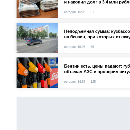
и накопил долг в 3,4 млн рубл
сегодня, 15:08
91
Неподъемная сумма: кузбасс
на бензин, при которых откаж
сегодня, 15:03
85
Бензин есть, цены падают: гу
объехал АЗС и проверил сит
сегодня, 14:56
125