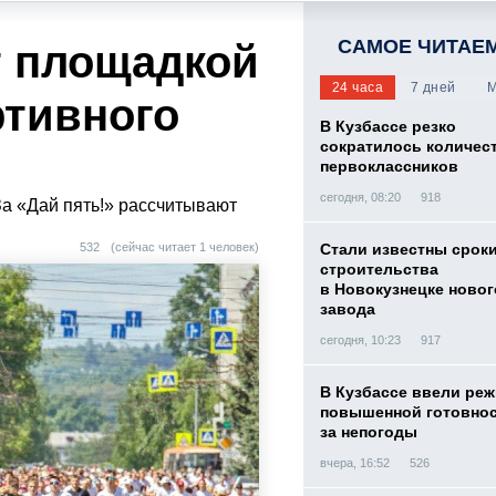
САМОЕ ЧИТАЕ
т площадкой
24 часа
7 дней
М
ртивного
В Кузбассе резко
сократилось количес
первоклассников
сегодня, 08:20
918
За «Дай пять!» рассчитывают
532
(сейчас читает 1 человек)
Стали известны срок
строительства
в Новокузнецке новог
завода
сегодня, 10:23
917
В Кузбассе ввели ре
повышенной готовнос
за непогоды
вчера, 16:52
526