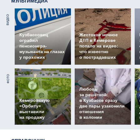
МУЛЬТИМЕДИА
ВИДЕО
Кузбассовец
Жестокое ночное
ограбил
ДТП в Кемерове
пенсионера-
попало на видео:
музыканта на глазах
что известно
у прохожих
о пострадавших
ФОТО
Любовь
за решёткой:
Кемеровскую
в Кузбассе сразу
«Орбиту»
две пары узаконили
выставили
отношения
на продажу
в колонии